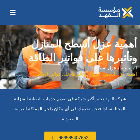
خطي
Main
لى
Menu
لمحتوى
أهمية عزل أسطح المنازل
وتأثيرها على فواتير الطاقة
الرئيسية
عزل أسطح
أهمية عزل أسطح المنازل وتأثيرها على فواتير الطاقة
شركة الفهد تعتبر أكبر شركة في تقديم خدمات الصيانة المنزلية
المختلفة، لذا فنحن نخدمك في أي مكان داخل المملكة العربية
السعودية
966595407653