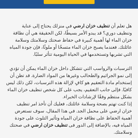
هل تعلم أن
تنظيف خزان ارضي
في منزلك يحتاج إلى عناية
وتنظيف دوري؟ قد يبدو الأمر بسيطًا، لكن الحقيقة هي أن نظافة
خزان الماء لها أهمية كبيرة في حفاظ صحتك وسلامتك وسلامة
عائلتك. فعندما يصبح خزان الماء متسخًا أو ملوثًا، فإن جودة المياه
التي تشربها وتستخدمها في الحياة اليومية تتأثر سلبًا.
الترسبات والرواسب التي تتشكل داخل خزان الماء يمكن أن تؤدي
إلى نمو الجراثيم والطحالب وغيرها من المواد الضارة. قد تظن أن
إستخدام مادة التعقيم هو كافٍ لإزالة هذه الترسبات، لكن ذلك ليس
كافيًا. فإلى جانب التعقيم، يجب على كل شخص تنظيف خزان الماء
بشكل منتظم وفقًا لإرشادات الخبراء.
إذا كنت تهتم بصحة وسلامة عائلتك، فعليك أن تأخذ امر تنظيف
خزان ارضي على محمل الجد. في هذا المقال، سوف نستعرض
أهمية الحفاظ على نظافة خزان المياه وتأثير التلوث على جودة
المياه فيه، بالإضافة إلى الدور فى
تنظيف خزان ارضي
في صحتك
وسلامتك.