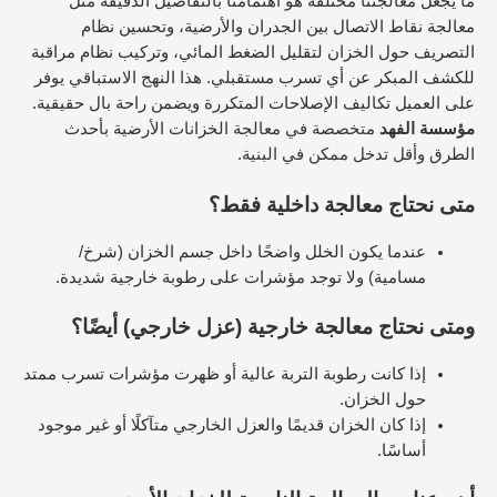
ما يجعل معالجتنا مختلفة هو اهتمامنا بالتفاصيل الدقيقة مثل
معالجة نقاط الاتصال بين الجدران والأرضية، وتحسين نظام
التصريف حول الخزان لتقليل الضغط المائي، وتركيب نظام مراقبة
للكشف المبكر عن أي تسرب مستقبلي. هذا النهج الاستباقي يوفر
على العميل تكاليف الإصلاحات المتكررة ويضمن راحة بال حقيقية.
مؤسسة الفهد
متخصصة في معالجة الخزانات الأرضية بأحدث
الطرق وأقل تدخل ممكن في البنية.
متى نحتاج معالجة داخلية فقط؟
عندما يكون الخلل واضحًا داخل جسم الخزان (شرخ/
مسامية) ولا توجد مؤشرات على رطوبة خارجية شديدة.
ومتى نحتاج معالجة خارجية (عزل خارجي) أيضًا؟
إذا كانت رطوبة التربة عالية أو ظهرت مؤشرات تسرب ممتد
حول الخزان.
إذا كان الخزان قديمًا والعزل الخارجي متآكلًا أو غير موجود
أساسًا.