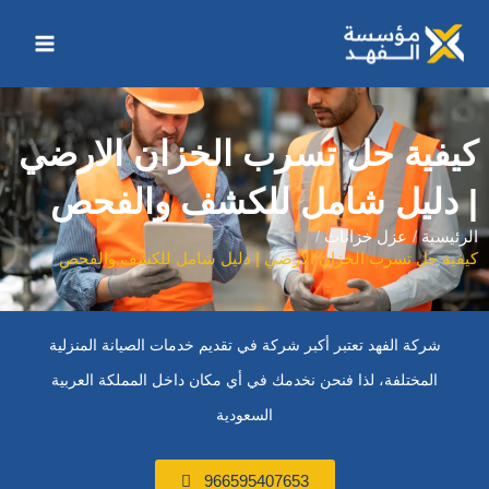
خطي
Main
لى
Menu
لمحتوى
كيفية حل تسرب الخزان الارضي
| دليل شامل للكشف والفحص
الرئيسية
عزل خزانات
كيفية حل تسرب الخزان الارضي | دليل شامل للكشف والفحص
شركة الفهد تعتبر أكبر شركة في تقديم خدمات الصيانة المنزلية
المختلفة، لذا فنحن نخدمك في أي مكان داخل المملكة العربية
السعودية
966595407653