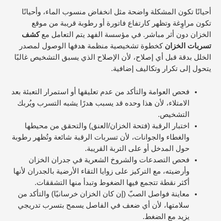
أحيانًا تكون المشكلة واضحة مثل انخفاض منسوب الماء، وأحيانًا
تكون مراوِغة وتظهر كارتفاع فاتورة أو رطوبة قريبة من موقع
الخزان دون أثر مباشر. في مؤسسة الفهد يتم التعامل مع
كشف
تسربات الخزان
كخطوة تشخيصية منظمة هدفها الوصول لمصدر
الخلل بدقة قبل أي إصلاح، لأن الإصلاح الذي يسبق التشخيص غالبًا
يتحول إلى تكرار وتكاليف إضافية.
فحص العوامة والتأكد من عدم تعليقها أو استمرار التعبئة بعد
الامتلاء، لأن هذا وحده قد يسبب هدرًا يشبه التسرب ويُربك
التشخيص.
اختبار الرقبة (فتحة الخزان/العنق) والتحقق من محيطها
والغطاء والجوانات، لأن تسربات الرقبة شائعة وتُظهر رطوبة
حول المدخل أو على التربة القريبة.
فحص التصدعات والشروخ الشعرية في جدران الخزان
وأرضيته، مع التركيز على زوايا التقاء الأرضية بالجدران لأنها
أكثر نقطة تتجمع فيها الضغوط وتبدأ منها التشققات.
معاينة فواصل الصبّ (إن كان الخزان خرسانيًا) والتأكد من
سلامتها، لأن أي ضعف في الفاصل يسمح بتسرب تدريجي
يزيد مع الضغط.