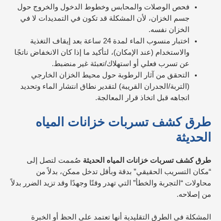
فحص الوصلات والمحابس وخطوط الدخول والخروج حول
جسم الخزان، لأن المشكلة قد تكون في التمديدات لا في
الخزان نفسه.
اختبار منسوب الماء لمدة 24 ساعة بعد إيقاف التغذية
والاستخدام (عند الإمكان)، لتأكيد ما إذا كان الانخفاض ناتجًا
عن تسرب فعلي أو استهلاك/تعبئة غير منضبط.
التحقق من آثار الرطوبة حول محيط الخزان الخارجي
(التربة/الجدران القريبة) لتقدير نطاق انتشار الماء وتحديد
اتجاهه قبل اتخاذ قرار المعالجة.
طرق كشف تسربات خزانات المياه
الحديثة
طرق كشف تسربات خزانات المياه الحديثة
صُممت لتصل إلى
“مكان التسريب الحقيقي” بدقة وبأقل تدخل ممكن، بدلاً من
محاولات “التجربة والخطأ” التي تهدر وقتًا وجهدًا وقد تزيد الضرر بدلاً
من إصلاحه.
المشكلة في الطرق التقليدية أنها تعتمد على الحظ أو الخبرة