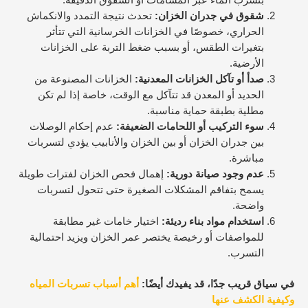
شقوق في جدران الخزان:
تحدث نتيجة التمدد والانكماش
الحراري، خصوصًا في الخزانات الخرسانية التي تتأثر
بتغيرات الطقس، أو بسبب ضغط التربة على الخزانات
الأرضية.
صدأ أو تآكل الخزانات المعدنية:
الخزانات المصنوعة من
الحديد أو المعدن قد تتآكل مع الوقت، خاصة إذا لم تكن
مطلية بطبقة حماية مناسبة.
سوء التركيب أو اللحامات الضعيفة:
عدم إحكام الوصلات
بين جدران الخزان أو بين الخزان والأنابيب يؤدي لتسربات
مباشرة.
عدم وجود صيانة دورية:
إهمال فحص الخزان لفترات طويلة
يسمح بتفاقم المشكلات الصغيرة حتى تتحول لتسربات
واضحة.
استخدام مواد بناء رديئة:
اختيار خامات غير مطابقة
للمواصفات أو رخيصة يختصر عمر الخزان ويزيد احتمالية
التسرب.
في سياق قريب جدًا، قد يفيدك أيضًا:
أهم أسباب تسربات المياه
وكيفية الكشف عنها