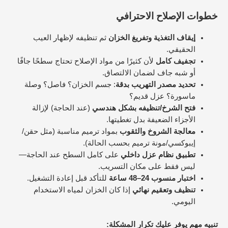
خطوات الإصلاح الاحترافي
إيقاف التغذية وتفريغ الخزان
ثم تنظيفه لإظهار العيب
الحقيقي.
تجفيف كامل
لأن كثيرًا من مواد الإصلاح تحتاج سطحًا جافًا
أو شبه جاف لضمان الالتصاق.
تحديد مصدر التهريب بدقة
: جسم الخزان؟ فاصل؟ وصلة
ماسورة؟ عزل قديم؟
فتح الشرخ/تنظيفه بشكل هندسي
(عند الحاجة) لإزالة
الأجزاء الضعيفة بدل تغطيتها.
معالجة الشروخ والثقوب
بمواد ترميم مناسبة (مثل حقن/
إيبوكسي/مونة ترميم بحسب الحالة).
تطبيق نظام عزل داخلي
على كامل السطح عند الحاجة—
ليس فقط على مكان التسريب.
اختبار منسوب 24–48 ساعة
للتأكد قبل إعادة التشغيل.
تنظيف وتعقيم نهائي
إذا كان الخزان لمياه الاستخدام
اليومي.
تنبيه مهم يوفر عليك تكرار المشكلة: