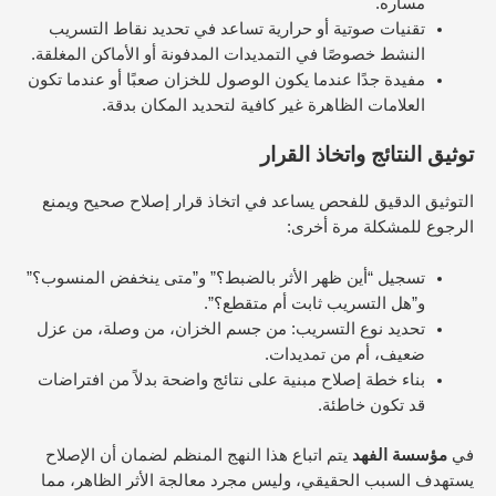
مساره.
تقنيات صوتية أو حرارية تساعد في تحديد نقاط التسريب
النشط خصوصًا في التمديدات المدفونة أو الأماكن المغلقة.
مفيدة جدًا عندما يكون الوصول للخزان صعبًا أو عندما تكون
العلامات الظاهرة غير كافية لتحديد المكان بدقة.
توثيق النتائج واتخاذ القرار
التوثيق الدقيق للفحص يساعد في اتخاذ قرار إصلاح صحيح ويمنع
الرجوع للمشكلة مرة أخرى:
تسجيل “أين ظهر الأثر بالضبط؟” و”متى ينخفض المنسوب؟”
و”هل التسريب ثابت أم متقطع؟”.
تحديد نوع التسريب: من جسم الخزان، من وصلة، من عزل
ضعيف، أم من تمديدات.
بناء خطة إصلاح مبنية على نتائج واضحة بدلاً من افتراضات
قد تكون خاطئة.
في
مؤسسة الفهد
يتم اتباع هذا النهج المنظم لضمان أن الإصلاح
يستهدف السبب الحقيقي، وليس مجرد معالجة الأثر الظاهر، مما