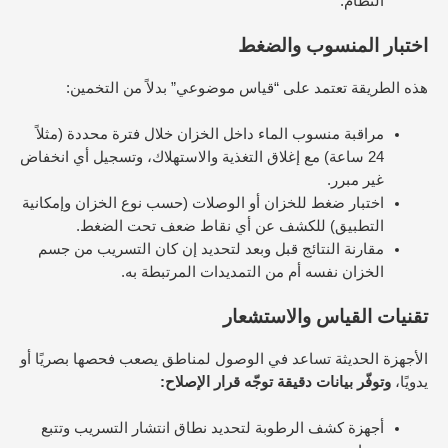
النظام.
اختبار المنسوب والضغط
هذه الطريقة تعتمد على “قياس موضوعي” بدلاً من التخمين:
مراقبة منسوب الماء داخل الخزان خلال فترة محددة (مثلاً
24 ساعة) مع إغلاق التغذية والاستهلاك، وتسجيل أي انخفاض
غير مبرر.
اختبار ضغط للخزان أو الوصلات (حسب نوع الخزان وإمكانية
التطبيق) للكشف عن أي نقاط ضعف تحت الضغط.
مقارنة النتائج قبل وبعد لتحديد إن كان التسريب من جسم
الخزان نفسه أم من التمديدات المرتبطة به.
تقنيات القياس والاستشعار
الأجهزة الحديثة تساعد في الوصول لمناطق يصعب فحصها بصريًا أو
يدويًا،
وتوفّر بيانات دقيقة توجّه قرار الإصلاح:
أجهزة كشف الرطوبة لتحديد نطاق انتشار التسريب وتتبع