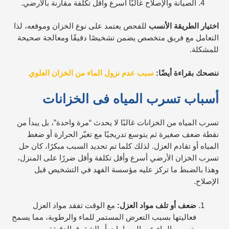
الصيانة والإصلاح غالبًا أسرع وأقل تكلفة مقارنة بالأرضي.
اختيار الطريقة الأنسب
للفحص يعتمد على نوع الخزان وموقعه، لذا
التعامل مع فريق متخصص يضمن تشخيصًا دقيقًا ومعالجة صحيحة
للمشكلة.
ننصحك بقراءة أيضًا:
سبب عدم نزول الماء من الخزان العلوي
أسباب تسرب المياه فى الخزانات
تسرب المياه من الخزانات غالبًا لا يحدث “مرة واحدة”، بل يبدأ من
نقطة ضعف صغيرة ثم يتوسع تدريجيًا مع تغيّر الحرارة أو ضغط
المياه أو تقادم العزل. لذلك كلما تم تحديد السبب مبكرًا، كان حل
تسرب الخزان الأرضي أسرع وأقل تكلفة وأقل ضررًا على المنزل،
وهذا بالضبط ما تركز عليه مؤسسة الفهد في التشخيص قبل
الإصلاح.
ضعف أو تلف مواد العزل:
مع الوقت تفقد مواد العزل
فعاليتها بسبب التعرض المستمر للماء والرطوبة، مما يسمح
بتسرب الماء عبر المسامات أو الشقوق الدقيقة.