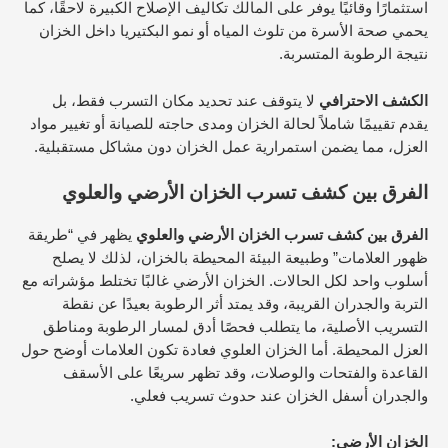
استثمارًا وقائيًا يوفر على المالك تكاليف الإصلاح الكبيرة لاحقًا، كما
يحمي صحة الأسرة من تلوث المياه أو نمو البكتيريا داخل الخزان
نتيجة الرطوبة المتسربة.
الكشف الاحترافي
لا يتوقف عند تحديد مكان التسرب فقط، بل
يقدم تقييمًا شاملاً لحالة الخزان ومدى حاجته للصيانة أو تغيير مواد
العزل، مما يضمن استمرارية عمل الخزان دون مشاكل مستقبلية.
الفرق بين كشف تسرب الخزان الأرضي والعلوي
الفرق بين كشف تسرب الخزان الأرضي والعلوي
يظهر في “طريقة
ظهور العلامات” وطبيعة البيئة المحيطة بالخزان، لذلك لا يصلح
أسلوب واحد لكل الحالات. الخزان الأرضي غالبًا تختلط مؤشراته مع
التربة والجدران القريبة، وقد يمتد أثر الرطوبة بعيدًا عن نقطة
التسريب الأصلية، ما يتطلب فحصًا أدق لمسار الرطوبة ومناطق
العزل المحيطة. أما الخزان العلوي فعادة تكون العلامات أوضح حول
القاعدة والفتحات والوصلات، وقد تظهر سريعًا على الأسقف
والجدران أسفل الخزان عند حدوث تسريب فعلي.
الخزان الأرضي: