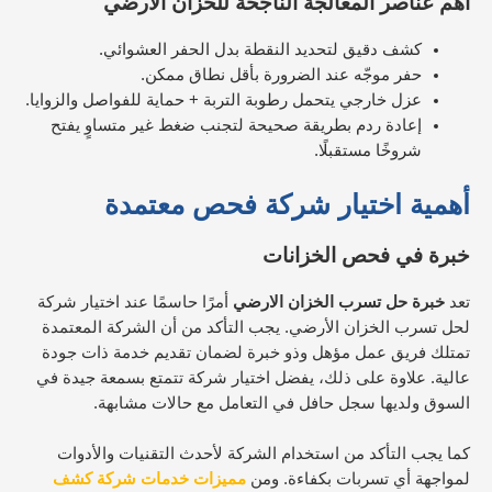
أهم عناصر المعالجة الناجحة للخزان الأرضي
كشف دقيق لتحديد النقطة بدل الحفر العشوائي.
حفر موجّه عند الضرورة بأقل نطاق ممكن.
عزل خارجي يتحمل رطوبة التربة + حماية للفواصل والزوايا.
إعادة ردم بطريقة صحيحة لتجنب ضغط غير متساوٍ يفتح
شروخًا مستقبلًا.
أهمية اختيار شركة فحص معتمدة
خبرة في فحص الخزانات
تعد
خبرة حل تسرب الخزان الارضي
أمرًا حاسمًا عند اختيار شركة
لحل تسرب الخزان الأرضي. يجب التأكد من أن الشركة المعتمدة
تمتلك فريق عمل مؤهل وذو خبرة لضمان تقديم خدمة ذات جودة
عالية.
علاوة على ذلك، يفضل اختيار شركة تتمتع بسمعة جيدة في
السوق ولديها سجل حافل في التعامل مع حالات مشابهة.
كما يجب التأكد من استخدام الشركة لأحدث التقنيات والأدوات
لمواجهة أي تسربات بكفاءة. ومن
مميزات خدمات شركة كشف