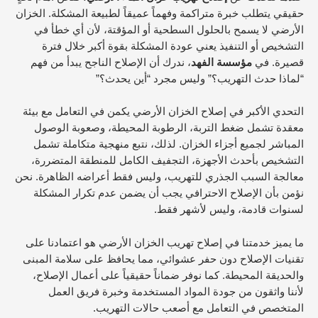
حقيقي يتطلب خبرة متراكمة وفهماً عميقاً لطبيعة المشكلة. الخزان
الأرضي لا يسمح بالحلول السطحية أو المؤقتة، لأن أي خطأ في
التشخيص أو التنفيذ يعني عودة المشكلة بقوة أكبر خلال فترة
قصيرة. في
مؤسسة الفهد
، ندرك أن الإصلاح الناجح يبدأ من فهم
“لماذا حدث التهريب؟” وليس مجرد “أين يحدث؟”
التحدي الأكبر في إصلاح الخزان الأرضي يكمن في التعامل مع بيئة
معقدة تشمل ضغط التربة، الرطوبة المحيطة، وصعوبة الوصول
المباشر لجميع أجزاء الخزان. لذلك، نتبع منهجية متكاملة تشمل
التشخيص بأحدث الأجهزة، التجفيف الكامل للمنطقة المتضررة،
معالجة السبب الجذري للتهريب، وليس فقط أعراضه الظاهرة. نحن
نؤمن بأن الإصلاح الاحترافي يجب أن يضمن عدم تكرار المشكلة
لسنوات قادمة، وليس لأشهر فقط.
ما يميز خدمتنا في إصلاح تهريب الخزان الأرضي هو اعتمادنا على
تقنيات الإصلاح دون حفر عشوائي، مما يحافظ على سلامة المبنى
والحديقة المحيطة. كما نوفر ضماناً حقيقياً على أعمال الإصلاح،
لأننا واثقون من جودة المواد المستخدمة وخبرة فريق العمل
المتخصص في التعامل مع أصعب حالات التهريب.