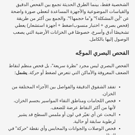
الشخصية فقط، بينما الطرق الحديثة تجمع بين الفحص الدقيق
والقياسات الموضوعية والأجهزة المساعدة لتعطي صورة واضحة
عن “أين المشكلة؟” و”ما حجمها؟”. والجمع بين أكثر من طريقة
(فحص بصري + اختبار منسوب/ضغط + أجهزة استشعار) يعطي
تشخيصًا أدق وأسرع، خصوصًا في الخزانات الأرضية التي يصعب
الوصول إليها بالكامل.
الفحص البصري الموجّه
الفحص البصري ليس مجرد “نظرة سريعة”، بل فحص منظم لنقاط
الضعف المعروفة والأماكن التي تتعرض لضغط أو حركة.
يشمل:
تفقد الشقوق الدقيقة والفواصل بين الأجزاء المختلفة من
الخزان.
فحص اللحامات ومناطق التقاء المواسير بجسم الخزان،
لأنها من أكثر النقاط عرضة للضعف.
البحث عن أي تغيّر في لون أو ملمس السطح قد يشير
لرطوبة سابقة أو حالية.
فحص الوصلات والجوانات والمحابس وأي نقطة “حركة” في