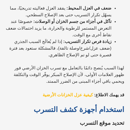
ضعف في العزل المحيط:
يفقد العزل فعاليته تدريجيًا، مما
يسهّل تكرار التسريب حتى بعد الإصلاح السطحي.
تآكل في أجزاء من جسم الخزان أو الوصلات:
خصوصًا عند
التعرض المستمر للرطوبة والحرارة، ما يزيد احتمالات ضعف
نقاط أخرى مع الوقت.
زيادة فرص تكرار التسريب:
إذا لم يُعالَج السبب الجذري
(ضعف عزل/شرخ/وصلة تالفة)، فالمشكلة ستعود بعد فترة
قصيرة حتى لو تم الإصلاح الظاهري.
لهذا السبب يُنصح دائمًا بالتعامل مع تسرب الخزان الأرضي فور
ظهور العلامات الأولى، لأن الإصلاح المبكر يوفّر الوقت والتكلفة
ويحمي باقي أجزاء المبنى من الضرر الممتد.
قد يهمك الاطلاع:
كيفية عزل الخزانات الأرضية
استخدام أجهزة كشف التسرب
تحديد موقع التسرب