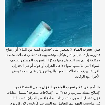
ضرار تسرب المياه
لا تقتصر على “خسارة كمية من الماء” أو ارتفاع
فاتورة، بل تمتد إلى آثار هيكلية وتشطيبية قد تتطلب تدخلات متعددة
ومكلفة إذا لم يتم التعامل معها مبكرًا.
التسريب المستمر
يضعف
المواد التي يلامسها سواء داخل الخزان أو حوله أو في الجدران
القريبة، ويرفع احتمالات العفن والروائح ويؤثر على سلامة بعض
الأجزاء مع الوقت.
والتأخير في
علاج تسرب الماء من الخزان
يحول المشكلة من
“إصلاح نقطة تسريب واحدة” إلى “إصلاحات متفرقة” تشمل دهانات،
عزل، تشطيبات، وربما تمديدات أو أجزاء من الخزان نفسه. لذلك
في مؤسسة الفهد يتم التعامل مع التسريب كأولوية، لأن كل يوم