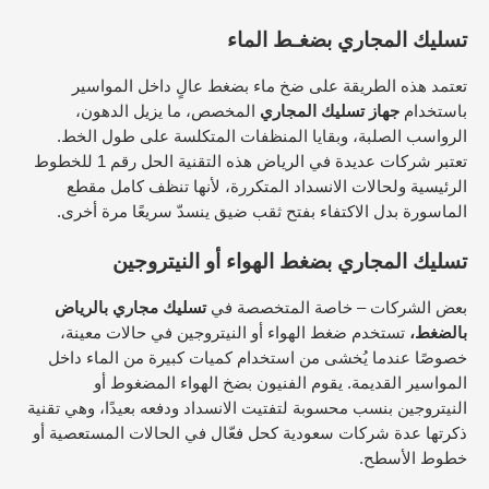
تسليك المجاري بضغـط الماء
تعتمد هذه الطريقة على ضخ ماء بضغط عالٍ داخل المواسير
باستخدام
جهاز تسليك المجاري
المخصص، ما يزيل الدهون،
الرواسب الصلبة، وبقايا المنظفات المتكلسة على طول الخط.​
تعتبر شركات عديدة في الرياض هذه التقنية الحل رقم 1 للخطوط
الرئيسية ولحالات الانسداد المتكررة، لأنها تنظف كامل مقطع
الماسورة بدل الاكتفاء بفتح ثقب ضيق ينسدّ سريعًا مرة أخرى.​
تسليك المجاري بضغط الهواء أو النيتروجين
بعض الشركات – خاصة المتخصصة في
تسليك مجاري بالرياض
بالضغط،
تستخدم ضغط الهواء أو النيتروجين في حالات معينة،
خصوصًا عندما يُخشى من استخدام كميات كبيرة من الماء داخل
المواسير القديمة.​ يقوم الفنيون بضخ الهواء المضغوط أو
النيتروجين بنسب محسوبة لتفتيت الانسداد ودفعه بعيدًا، وهي تقنية
ذكرتها عدة شركات سعودية كحل فعّال في الحالات المستعصية أو
خطوط الأسطح.​