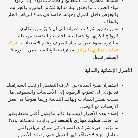
انسداد المجاري في المطابخ والحمامات يؤدي إلى ركود
مياه الصرف، ما يخلق بيئة مثالية لتكاثر البكتيريا والجراثيم
والبعوض داخل المنزل وحوله، خاصة في مناخ الرياض الحار
والجاف.​
تشير تقارير شركات الصيانة إلى أن كثيرًا من شكاوى
الروائح الكريهة والحساسية الجلدية والتنفسية مرتبطة
مباشرة بسوء تصريف مياه الصرف وعدم الاستعانة بـ
شركة
تسليك مجاري بالرياض
محترفة تعالج السبب من جذوره لا
المظهر فقط.​
الأضرار الإنشائية والمالية
استمرار طفح المياه حول غرف التفتيش أو تحت السيراميك
قد يؤدي إلى تسرّب الرطوبة إلى الأساسات والسقوف، ما
يسبب تقشر الدهانات وتهالك اللياسة وربما هبوطًا في بعض
الأرضيات مع الوقت.​
إصلاح هذه الأضرار الإنشائية غالبًا ما يكون أعلى تكلفة بكثير
من طلب
تسليك مجاري بالضغط
في بدايات المشكلة، وهذا
ما تؤكده خبرة شركات الصرف في شرق الرياض التي
تتعامل مع حالات تأخّر فيها العميل حتى وصلت الأضرار