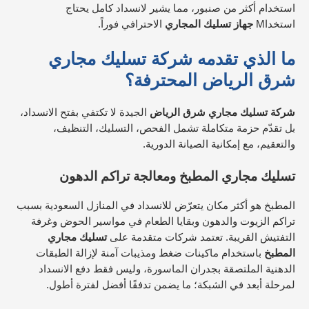
استخدام أكثر من صنبور، مما يشير لانسداد كامل يحتاج
استخداM
جهاز تسليك المجاري
الاحترافي فوراً.​
ما الذي تقدمه شركة تسليك مجاري
شرق الرياض المحترفة؟
شركة تسليك مجاري شرق الرياض
الجيدة لا تكتفي بفتح الانسداد،
بل تقدّم حزمة متكاملة تشمل الفحص، التسليك، التنظيف،
والتعقيم، مع إمكانية الصيانة الدورية.​
تسليك مجاري المطبخ ومعالجة تراكم الدهون
المطبخ هو أكثر مكان يتعرّض للانسداد في المنازل السعودية بسبب
تراكم الزيوت والدهون وبقايا الطعام في مواسير الحوض وغرفة
التفتيش القريبة.​ تعتمد شركات متقدمة على
تسليك مجاري
المطبخ
باستخدام ماكينات ضغط ومذيبات آمنة لإزالة الطبقات
الدهنية الملتصقة بجدران الماسورة، وليس فقط دفع الانسداد
لمرحلة أبعد في الشبكة؛ ما يضمن تدفقًا أفضل لفترة أطول.​