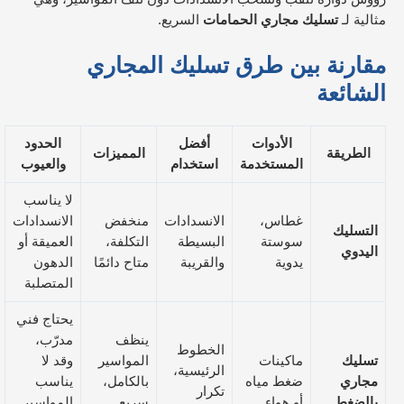
مثالية لـ
تسليك مجاري الحمامات
السريع.
مقارنة بين طرق تسليك المجاري
الشائعة
الأدوات
أفضل
الحدود
الطريقة
المميزات
المستخدمة
استخدام
والعيوب
لا يناسب
غطاس،
الانسدادات
منخفض
الانسدادات
التسليك
سوستة
البسيطة
التكلفة،
العميقة أو
اليدوي
يدوية
والقريبة
متاح دائمًا
الدهون
المتصلبة
يحتاج فني
ينظف
مدرّب،
الخطوط
تسليك
ماكينات
المواسير
وقد لا
الرئيسية،
مجاري
ضغط مياه
بالكامل،
يناسب
تكرار
بالضغط
أو هواء
سريع
المواسير