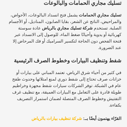
تسليك مجاري الحمامات والبالوعات
تسليك مجاري الحمامات
يشمل فتح انسداد البالوعات، الأحواض،
والمراحيض، الناتج عن الشعر، بقايا الصابون، المناديل، أو الأجسام
الصلبة.​ تستخدم
شركة تسليك مجاري بالرياض
عادة سوستة
كهربائية أو يدوية وأحيانًا ضغط الماء، للوصول إلى الانسداد عبر
فتحة الفحص دون الحاجة لتكسير السراميك أو فك المرحاض إلا
عند الضرورة.​
شفط وتنظيف البيارات وخطوط الصرف الرئيسية
في كثير من أحياء شرق الرياض، تعتمد المباني على بيارات أو
خزانات صرف تحتاج إلى شفط دوري لمنع امتلائها وحدوث طفح
عام في الشبكة.​ توفر الشركات سيارات شفط مجهزة وخراطيم
طويلة قادرة على التعامل مع البيارات العميقة، مع تنظيف غرف
التفتيش وخطوط الصرف المتصلة لضمان استمرار التصريف
بكفاءة.​
القرّاء يهتمون أيضًا بــ:
شركة تنظيف بيارات بالرياض