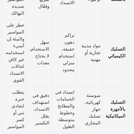
الانسداد
وفعّال
شديدة
التهالك
خطر على
المواسير
تراكم
والبيئة إن
دهون
سهل
مواد مذيبة
أسيء
التسليك
خفيفة،
الاستخدام،
تجارية أو
استخدامه،
الكيميائي
استخدام
لا يحتاج
مهنية
غير كافٍ
منزلي
معدات
لحالات
محدود
الانسداد
القوي
انسداد في
يتطلب
سوستة
دقيق في
الحمامات
خبرة
التسليك
كهربائية،
استهداف
والمطابخ
لتفادي
بالأجهزة
جهاز
الانسداد،
وخطوط
ثني أو
الميكانيكية
تسليك
يقلل
متوسطة
كسر
المجاري
التكسير
الطول
المواسير