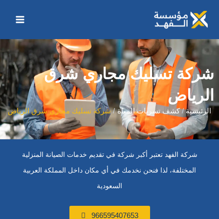
خطي
Main
لى
Menu
لمحتوى
شركة تسليك مجاري شرق
الرياض
الرئيسية
كشف تسربات المياة
شركة تسليك مجاري شرق الرياض
شركة الفهد تعتبر أكبر شركة في تقديم خدمات الصيانة المنزلية
المختلفة، لذا فنحن نخدمك في أي مكان داخل المملكة العربية
السعودية
966595407653