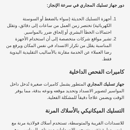
دور جهاز تسليك المجاري في سرعة الإنجاز:
أجهزة التسليك الحديثة (سواء بالضغط أو السوستة
الكهربائية) تختصر زمن العمل من ساعات إلى دقائق، وتقلل
احتمالات الخطأ البشري أو إلحاق ضرر بالمواسير.​
تشير مواقع شركات متخصصة إلى أن استخدام الأجهزة
المناسبة يقلل من تكرار الانسداد في نفس المكان ويرفع من
رضا العملاء عن الخدمة مقارنة بالأساليب التقليدية اليدوية
فقط.​
كاميرات الفحص الداخلية
جهاز تسليك المجاري
المتطور يشمل كاميرات صغيرة تُدخل داخل
المواسير لتصوير الانسداد وتحديد موقعه ونوعه بدقة، مما يوفر
الوقت ويضمن علاجاً دقيقاً للمشكلة الفعلية.​
التسليك الميكانيكي بالأسلاك المرنة
للانسدادات القريبة والمتوسطة، تستخدم أسلاك فولاذية مرنة مع
رؤوس دوارة تثقب وتسحب الانسدادات دون تلف المواسير، وهي