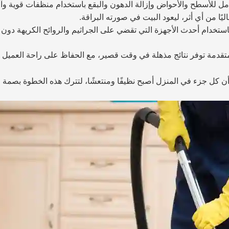
 للأسطح والأحواض وإزالة الدهون والبقع باستخدام منظفات قوية وآ
يًا من أي أثر، ليعود البيت في صورته البراقة.
ستخدام أحدث الأجهزة التي تقضي على الجراثيم والروائح الكريهة دون ال
متقدمة توفر نتائج مذهلة في وقت قصير، مع الحفاظ على راحة العمي
ن كل جزء في المنزل أصبح نظيفًا ومنتعشًا، لتترك هذه الخطوة بصمة م