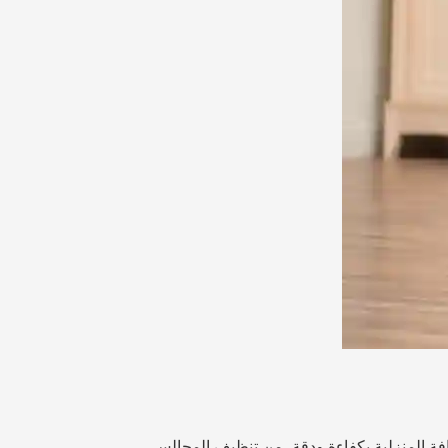
افة المنزلية بكفاءة ودقة، من تنظيف المجالس