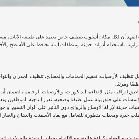
الفهد أن لكل مكان أسلوب تنظيف خاص يعتمد على طبيعة الأثاث، مست
ل زاوية، باستخدام أدوات حديثة ومنظفات آمنة تحافظ على الأسطح وال
تنظيف الأرضيات، تعقيم الحمامات والمطابخ، تنظيف الجدران والنوافذ،
ًا ومرتبًا.
مناطق الراقية مثل الإضاءة، الديكورات، والأرضيات الرخامية، لضمان أن 
سسات على خلق بيئة عمل نظيفة وصحية، تعزز إنتاجية الموظفين وتعكس
نيات حديثة لإزالة الأوساخ والروائح دون التأثير على ألوان النسيج أو جود
لب خبرة ومعدات متطورة للتعامل مع بقايا الأسمنت والدهان والغبار ال
ذ جميع المهام بكفاءة عالية، مع الالتزام بمعايير الجودة والسلامة، ل