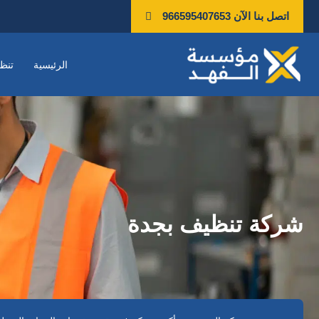
خطي
اتصل بنا الآن 966595407653
لى
لمحتوى
الرئيسية
تنظ
شركة تنظيف بجدة