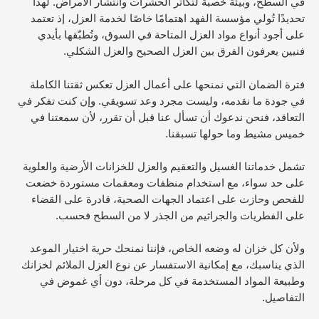
في السطح، وبيئة خصبة لتكاثر الحشرات وانتشار الأمراض. لهذا
تحديدًا تُولي مؤسسة الفهد اهتمامًا خاصًا لخدمة العزل، إذ تعتمد
على أجود أنواع مواد العزل المتاحة في السوق، وتُطبّقها بأيدي
فنيين يعرفون الفرق بين العزل الصحيح والعزل الشكلي.
فترة الضمان التي نمنحها على أعمال العزل تعكس ثقتنا الكاملة
في جودة ما نقدمه، وليست مجرد وعد تسويقي. وإن كنت تفكر في
التعاقد، فنحن ندعوك أن تسأل عنا قبل أن تقرر، لأن سمعتنا في
خميس مشيط وما حولها تسبقنا.
تشمل خدماتنا الغسيل والتعقيم والعزل للخزانات الأرضية والعلوية
على حد سواء، مع استخدام منظفات ومعقمات مستوردة خضعت
للفحص وحازت على اعتماد الجهات الصحية، قادرة على القضاء
على الفطريات والجراثيم من الجذر لا من السطح فحسب.
ولأن كل خزان له وضعه الخاص، فإننا نمنحك حرية اختيار الموعد
الذي يناسبك، مع إمكانية الاستفسار عن نوع العزل الملائم لخزانك
وطبيعة المواد المستخدمة في كل مرحلة، دون أي غموض في
التفاصيل.