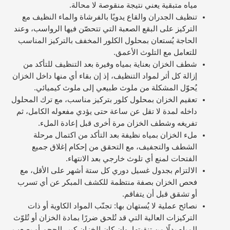
مياه متبقية يعني نتيجة منقوصة لا محالة.
تنظيف الجدران والقاع يدويًا بالفرشاة والماء النظيف مع
التركيز على البقع الصعبة التي تتحصّن فيها الرواسب، وعند
الحاجة يُستعان بمحلول الكلور المخفف بالتركيز المناسب
للتعامل مع التلوث الأعمق.
شطف الخزان بعناية بمياه وفيرة بعد التنظيف للتأكد من
إزالة كل أثر لمواد التنظيف، إذ إن بقاء أي منها داخل الخزان
يُحوّل المشكلة من ملوث طبيعي إلى ملوث كيميائي.
تعقيم الخزان بمحلول كلور بتركيز مناسب، مع ترك المحلول
داخله لمدة لا تقل عن ساعة حتى يؤدي مفعوله الكامل، ثم
تفريغه وشطف الخزان مرة أخرى قبل إعادة الملء.
ملء الخزان بمياه نظيفة بعد التأكد من اكتمال مرحلة
الشطف والتجفيف، مع التحقق من إحكام إغلاق جميع
الفتحات لمنع أي تلوث خارجي بعد الانتهاء.
الالتزام بجدول غسيل دوري كل ستة أشهر على الأقل، مع
فحص الخزان بصفة منتظمة للكشف المبكر عن أي تسرب
أو تشقق قبل أن يتفاقم.
نصائح عملية لا يُستهان بها: تجنّب المواد الكاوية أو ذات
التركيزات العالية التي قد تُلحق ضررًا بمادة الخزان أو تُلوّث
المياه بدلًا من تنقيتها. وإن كان الخزان كبير الحجم أو يصعب