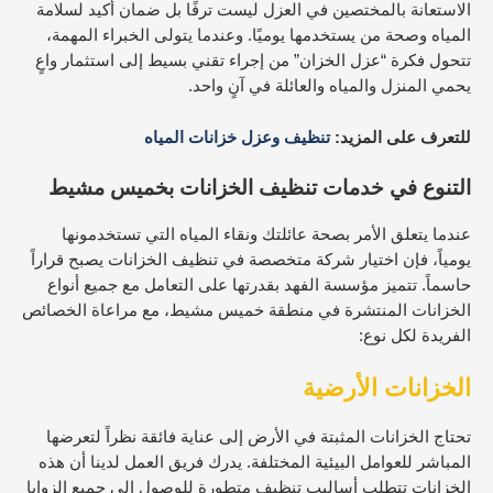
الاستعانة بالمختصين في العزل ليست ترفًا بل ضمان أكيد لسلامة
المياه وصحة من يستخدمها يوميًا. وعندما يتولى الخبراء المهمة،
تتحول فكرة “عزل الخزان” من إجراء تقني بسيط إلى استثمار واعٍ
يحمي المنزل والمياه والعائلة في آنٍ واحد.
للتعرف على المزيد:
تنظيف وعزل خزانات المياه
التنوع في خدمات تنظيف الخزانات بخميس مشيط
عندما يتعلق الأمر بصحة عائلتك ونقاء المياه التي تستخدمونها
يومياً، فإن اختيار شركة متخصصة في تنظيف الخزانات يصبح قراراً
حاسماً. تتميز مؤسسة الفهد بقدرتها على التعامل مع جميع أنواع
الخزانات المنتشرة في منطقة خميس مشيط، مع مراعاة الخصائص
الفريدة لكل نوع:
الخزانات الأرضية
تحتاج الخزانات المثبتة في الأرض إلى عناية فائقة نظراً لتعرضها
المباشر للعوامل البيئية المختلفة. يدرك فريق العمل لدينا أن هذه
الخزانات تتطلب أساليب تنظيف متطورة للوصول إلى جميع الزوايا