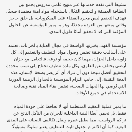
مشيط التي تقدم خدماتها عبر منهج علمي مدروس يجمع بين
النظافة العميقة والتعقيم الفعّال باستخدام مواد آمنة معتمدة صحيًا.
فهدف التعقيم ليس مجرد القضاء على الميكروبات، بل خلق حاجز
وقائي يمنعها من العودة مجددًا، وهو ما يميز المؤسسة عن الحلول
المؤقتة التي قد لا تحقق أمانًا طويل المدى.
مؤسسة الفهد، بخبرتها الواسعة في مجال العناية بالخزانات، تعتمد
على أساليب دقيقة تضمن وصول مواد التنظيف والتعقيم إلى كل
زاوية داخل الخزان، مهما كان حجمه أو نوعه. فالتعامل مع خزان
أرضي يختلف عن العلوي، وكل مادة تنظيف تحتاج إلى نسب محددة
لتحقيق أفضل نتيجة دون أن تترك أي أثر يضر بصحة الإنسان. هذه
الدقة التقنية، إلى جانب التزام المؤسسة بالجداول الزمنية الدورية
التي تُوصي بها الجهات الصحية، تضمن بقاء المياه نقية وصالحة
للاستخدام في جميع الأوقات.
ما يميز عملية التعقيم المنتظمة أنها لا تحافظ على جودة المياه
فقط، بل تحمي أيضًا البنية الداخلية للخزان من التآكل الناتج عن
تراكم الرواسب، مما يطيل عمره ويقلل تكاليف الصيانة على المدى
البعيد. كما أن الالتزام بجدول ثابت للتنظيف يعتبر سلوكًا مسؤولًا