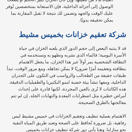
الوصول إلى أجزائه الداخلية، فإن الاستعانة بمتخصصين تُوفر
عليك الوقت والجهد وتضمن لك نتيجة لا تقبل المقارنة بما
يمكن تحقيقه يدويًا.
شركة تعقيم خزانات بخميس مشيط
قد لا ينتبه البعض إلى حجم الدور الذي يلعبه الخزان في حياة
الأسرة اليومية؛ فالماء الذي نشربه ونطهو به ونستخدمه في
النظافة الشخصية يمر أولاً عبر هذا الخزان، ما يجعل الاهتمام
بنظافته وتعقيمه أمرًا ضروريًا لا يمكن تجاهله. ومع مرور الوقت، تبدأ
طبقات خفيفة من الطحالب والرواسب في التكون على الجدران
الداخلية، ومعها تنشأ بيئة خصبة لنمو البكتيريا والطفيليات الدقيقة.
هذه الكائنات لا تُرى بالعين المجردة، لكنها قادرة على إحداث
أمراض خطيرة مثل اضطرابات المعدة والتهابات الجلد، إن لم تتم
معالجتها بالطرق الصحيحة.
الاهتمام بعملية تنظيف وتعقيم الخزانات في خميس مشيط ليس
رفاهية، بل ضرورة تُحافظ على الصحة وتعبد طريق المياه النقية
نحو منازلنا. وهنا يأتي دور شركة تنظيف خزانات بخميس