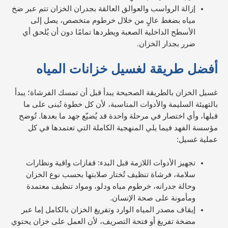
إزالة الرواسب والعوالق العالقة بجدران الخزان تتم عبر ضخ
مياه بضغط عالٍ من خلال خرطوم متخصص، يصل إلى
الأسطح الداخلية الصعبة ويطردها تمامًا دون أن يُلحق أي
ضرر بجدار الخزان.
أفضل طريقة لغسيل خزانات المياه
غسيل الخزان بالطريقة الصحيحة يبدأ قبل أن تمسك الفرشاة؛ يبدأ
بالتهيئة السليمة والأدوات المناسبة، لأن كل خطوة تُبنى على ما
قبلها، وأي اختصار في مرحلة واحدة قد يُضيّع جهد ما بعدها. تُوضح
مؤسسة الفهد فيما يلي المنهجية الكاملة التي تعتمدها في كل
عملية غسيل:
تجهيز الأدوات اللازمة قبل البدء: قفازات واقية ونظارات
سلامة، فرشاة تنظيف تُختار صلابتها بحسب نوع الخزان
وحالة جدرانه، خرطوم مياه ودلو، ومواد تنظيف معتمدة
ومأمونة على صحة الإنسان.
إيقاف مصدر المياه الوارد وتفريغ الخزان بالكامل إما عبر
مضخة تفريغ أو فتحة التصريف، لأن العمل على خزان يحتوي