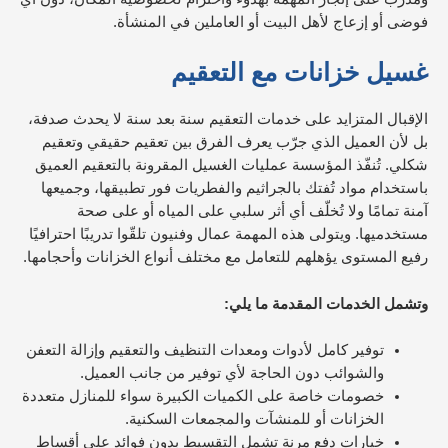
فوضى أو إزعاج لأهل البيت أو العاملين في المنشأة.
غسيل خزانات مع التعقيم
الإقبال المتزايد على خدمات التعقيم سنة بعد سنة لا يحدث صدفة،
بل لأن العميل الذي جرّب يعرف الفرق بين تعقيم حقيقي وتعقيم
شكلي. تُنفّذ المؤسسة عمليات الغسيل المقرونة بالتعقيم العميق
باستخدام مواد تُفتك بالجراثيم والفطريات فور تطبيقها، وجميعها
آمنة تمامًا ولا تُخلّف أي أثر سلبي على المياه أو على صحة
مستخدميها. ويتولى هذه المهمة عمال وفنيون تلقّوا تدريبًا احترافيًا
رفيع المستوى يؤهلهم للتعامل مع مختلف أنواع الخزانات وأحجامها.
وتشمل الخدمات المقدمة ما يلي:
توفير كامل لأدوات ومعدات التنظيف والتعقيم وإزالة التعفن
والشوائب دون الحاجة لأي توفير من جانب العميل.
خصومات خاصة على الكميات الكبيرة سواء للمنازل متعددة
الخزانات أو للمنشآت والمجمعات السكنية.
خيارات دفع مرنة تشمل التقسيط بدون فوائد على أقساط