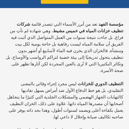
مؤسسة الفهد
تعد من أبرز الأسماء التي تتصدر قائمة
شركات
تنظيف خزانات المياه في خميس مشيط
، وهي شهادة لم تأتِ من
فراغ، بل جاءت نتيجة سنوات من العمل المتواصل الذي أثبت فيه
الفريق أن سلامة المياه ليست رفاهية بل حاجة يومية لكل بيت
ومنشأة. فالخزان الذي يخزن فيه الماء لأسابيع أو أشهر بدون
تنظيف يتحول تدريجيًا إلى بيئة خصبة لتراكم الرواسب والأوساخ، بل
وتكاثر البكتيريا التي لا تُرى بالعين المجردة لكن آثارها تظهر على
صحة الأسرة.
التنظيف الدوري للخزانات
ليس مجرد إجراء وقائي بالمعنى
التقليدي، بل هو خط الدفاع الأول ضد أمراض يسهل تفاديها
كالتهابات الجهاز الهضمي والمشكلات الجلدية التي كثيرًا ما يتجاهل
أصحابها أن مصدرها المياه ذاتها. علاوة على ذلك، الخزان النظيف
يعمل بكفاءة أعلى ويصمد لسنوات أطول، وهذا بحد ذاته يوفر على
صاحبه تكاليف صيانة وإحلال لا داعي لها.