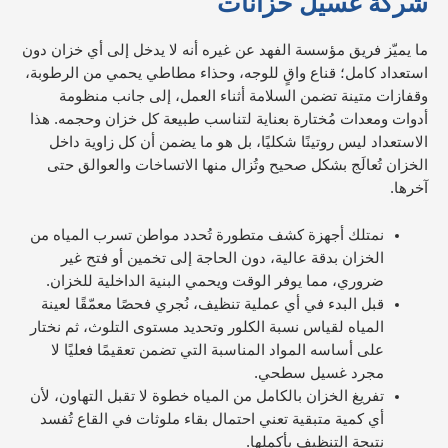
شركة غسيل خزانات
ما يميّز فريق مؤسسة الفهد عن غيره أنه لا يدخل إلى أي خزان دون
استعداد كامل؛ قناع واقٍ للوجه، وحذاء مطاطي يحمي من الرطوبة،
وقفازات متينة تضمن السلامة أثناء العمل، إلى جانب منظومة
أدوات ومعدات مُختارة بعناية لتناسب طبيعة كل خزان وحجمه. هذا
الاستعداد ليس روتينًا شكليًا، بل هو ما يضمن أن كل زاوية داخل
الخزان تُعالَج بشكل صحيح وتُزال منها الاتساخات والعوالق حتى
آخرها.
نمتلك أجهزة كشف متطورة تُحدد مواطن تسرب المياه من
الخزان بدقة عالية، دون الحاجة إلى تخمين أو فتح غير
ضروري، مما يوفر الوقت ويحمي البنية الداخلية للخزان.
قبل البدء في أي عملية تنظيف، نُجري فحصًا معمّقًا لعينة
المياه لقياس نسبة الكلور وتحديد مستوى التلوث، ثم نختار
على أساسه المواد المناسبة التي تضمن تعقيمًا فعليًا لا
مجرد غسيل سطحي.
تفريغ الخزان بالكامل من المياه خطوة لا تقبل التهاون، لأن
أي كمية متبقية تعني احتمال بقاء ملوثات في القاع تُفسد
نتيجة التنظيف بأكملها.