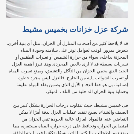
شركة عزل خزانات بخميس مشيط
قد لا يلاحظ كثير من أصحاب المنازل أن الخزان، مثل أي بنية أخرى،
يتعرض بمرور الوقت لعوامل تؤثر على سلامته وجودة المياه
المخزنة بداخله، سواء من حرارة الشمس أو تغيرات الطقس أو
تسربات بسيطة قد لا تُرى بالعين المجردة. وهنا تبرز أهمية العزل
الجيد الذي يحمي الخزان من التآكل والتشقق، ويمنع تسرب المياه
أو تسرب الشوائب إليه من الخارج. فالعزل ليس مجرد خطوة
إضافية، بل هو خط الدفاع الأول الذي يضمن بقاء المياه نظيفة
وحماية بنية الخزان الداخلية من التلف المبكر.
في خميس مشيط، حيث تتفاوت درجات الحرارة بشكل كبير بين
الصيف والشتاء، يصبح تنفيذ عمليات العزل بدقة أمرًا لا يمكن
التغاضي عنه. فالمواد العازلة عالية الجودة تقي الخزان من
امتصاص الحرارة وتحافظ على درجة حرارة المياه مستقرة، مما
يمنع نمو الطحالب والبكتيريا التي يسهُل تكوّنها في البيئة الدافئة.