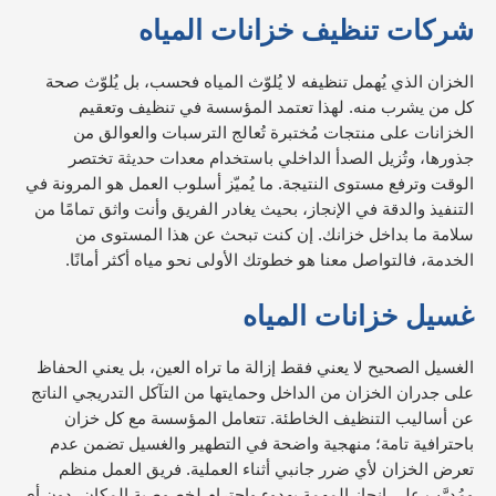
شركات تنظيف خزانات المياه
الخزان الذي يُهمل تنظيفه لا يُلوّث المياه فحسب، بل يُلوّث صحة
كل من يشرب منه. لهذا تعتمد المؤسسة في تنظيف وتعقيم
الخزانات على منتجات مُختبرة تُعالج الترسبات والعوالق من
جذورها، وتُزيل الصدأ الداخلي باستخدام معدات حديثة تختصر
الوقت وترفع مستوى النتيجة. ما يُميّز أسلوب العمل هو المرونة في
التنفيذ والدقة في الإنجاز، بحيث يغادر الفريق وأنت واثق تمامًا من
سلامة ما بداخل خزانك. إن كنت تبحث عن هذا المستوى من
الخدمة، فالتواصل معنا هو خطوتك الأولى نحو مياه أكثر أمانًا.
غسيل خزانات المياه
الغسيل الصحيح لا يعني فقط إزالة ما تراه العين، بل يعني الحفاظ
على جدران الخزان من الداخل وحمايتها من التآكل التدريجي الناتج
عن أساليب التنظيف الخاطئة. تتعامل المؤسسة مع كل خزان
باحترافية تامة؛ منهجية واضحة في التطهير والغسيل تضمن عدم
تعرض الخزان لأي ضرر جانبي أثناء العملية. فريق العمل منظم
ومُدرَّب على إنجاز المهمة بهدوء واحترام لخصوصية المكان، دون أي