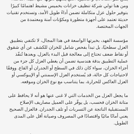
ومن هنا تولي شركة تنظيف خزانات بخميس مشيط اهتمامًا كبيرًا
بتوفير حلول عزل متكاملة تضمن أداءً طويل الأمد، وتستخدم تقنيات
حديثة تعتمد على أجهزة متطورة ومكوّنات آمنة ومعتمدة من
الجهات المختصة.
مؤسسة الفهد، بخبرتها الواسعة في هذا المجال، لا تكتفي بتطبيق
العزل سطحيًا، بل تبدأ بفحص شامل للخزان للكشف عن أي شقوق
أو نقاط ضعف تحتاج إلى معالجة قبل البدء بالعزل. وبعدها تُنفّذ
عملية التطبيق بدقة هندسية تضمن أن يغطي العزل كل جزء من
أجزاء الخزان، سواء كان ذلك في السطح أو الجدران أو القاع. ووفقًا
لاحتياجات كل حالة، قد يُستخدم العزل الإسمنتي أو الإيبوكسي أو
العزل العاكس للحرارة، بما يتناسب مع نوع الخزان وموقعه.
ما يجعل العزل من الخدمات التي لا غنى عنها هو أنه لا يحافظ على
متانة الخزان فحسب، بل يوفّر على العميل مصاريف الإصلاح
المستقبلية الناتجة عن التسربات أو تلف الجدران. فالعزل الصحيح
يعني أمانًا مائيًا واقتصادًا في المصروف وصيانة أقل على المدى
الطويل.