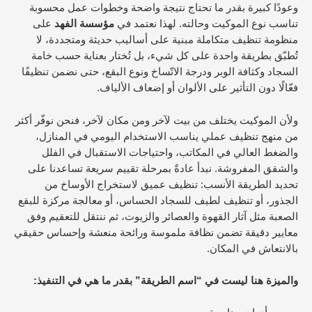
وعودًا كبيرة بقدر ما تحتاج نتيجة واضحة وخطوات عمل محسوبة
تناسب نوع الموكيت وحالته. لهذا نعتمد في
مؤسسة الفهد
على
منظومة تنظيف متكاملة مبنية على أساليب حديثة ومتجددة، لا
تُطبّق بطريقة واحدة على كل شيء، بل تُختار بعناية حسب خامة
السجاد وكثافة الوبر ودرجة الاتّساخ ونوع البقع، حتى نضمن تنظيفًا
فعّالًا دون التأثير على الألوان أو إضعاف الألياف.
ولأن الموكيت يختلف من بيت لآخر ومن مكان لآخر، فنحن نوفّر أكثر
من منهج تنظيف عملي يناسب الاستخدام اليومي في المنازل،
والضغط العالي في المكاتب، واحتياجات الاستقبال في الفلل
والشقق المفروشة. نبدأ عادةً بمرحلة تقييم سريعة تساعدنا على
تحديد الطريقة الأنسب: تنظيف عميق لاستخراج الأوساخ من
الجذور، أو تنظيف لطيف للسجاد الحساس، أو معالجة مركزة للبقع
الصعبة مثل آثار القهوة والعصائر والزيوت، ثم ننتقل للتعقيم وفق
معايير دقيقة تضمن نظافة ملموسة ورائحة منعشة وإحساس حقيقي
بالانتعاش في المكان.
والميزة هنا ليست في “اسم الطريقة” بقدر ما هي في التنفيذ: