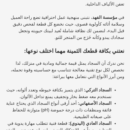
تعفن الألياف الداخلية.
في
مؤسسة الفهد
، نتبنى منهجية عمل احترافية تضع راحة العميل
وسلامة أثاثه كأولوية قصوى، حيث نخضع كل قطعة لفحص دقيق
قبل البدء، لنضمن لك نظافة شاملة تُعيد لبيتك حيويته وتجعل
سجادك يبدو وكأنه خَرَج من المتجر للتو.
نعتني بكافة قطعك الثمينة مهما اختلف نوعها:
نحن ندرك أن السجاد يمثل قيمة جمالية ومادية في منزلك، لذا
نخصص لكل نوع تقنية معالجة تتناسب مع حساسيته وقوة تحمله،
ومن أبرز الأنواع التي نتعامل معها ببراعة:
السجاد التركي:
الذي يتميز بكثافة خيوطه وتعدد ألوانه، حيث
نستخدم معه ضغط بخار وتجفيف يمنع تداخل الألوان.
السجاد الأصفهاني:
أحد أرقى أنواع السجاد الذي يحتاج عناية
فائقة ومنظفات ذات درجة حموضة (pH) متوازنة للحفاظ
على صبغاته الطبيعية.
السجاد العادي (اليدوي):
قطعة فنية تتطلب مهارة يدوية في