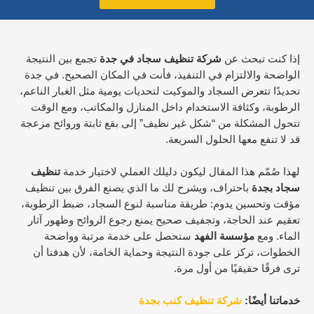
إذا كنت تبحث عن
شركة تنظيف سجاد في جدة
تجمع بين النتيجة
الواضحة والالتزام في التنفيذ، فأنت في المكان الصحيح. في جدة
تحديدًا تتعرض السجاد والموكيت لتحديات يومية مثل الغبار الناعم،
الرطوبة، وكثافة الاستخدام داخل المنازل والمكاتب، ومع الوقت
تتحول المشكلة من “شكل غير نظيف” إلى بقع ثابتة وروائح مزعجة
قد لا تنفع معها الحلول السريعة.
لهذا صُمّم هذا المقال ليكون دليلك العملي لاختيار خدمة
تنظيف
سجاد بجدة
باحتراف، ويشرح لك ما الذي يصنع الفرق بين تنظيف
مؤقت وتحسين يدوم: طريقة مناسبة لنوع السجاد، ضبط الرطوبة،
تعقيم عند الحاجة، وتجفيف صحيح يمنع رجوع الروائح وظهور آثار
الماء. ومع
مؤسسة الفهد
ستحصل على خدمة مرتبة وواضحة
الخطوات، تركز على جودة النتيجة وحماية الخامة، لأن هدفنا أن
ترى فرقًا حقيقيًا من أول مرة.
خدماتنا أيضًا:
شركة تنظيف كنب بجدة