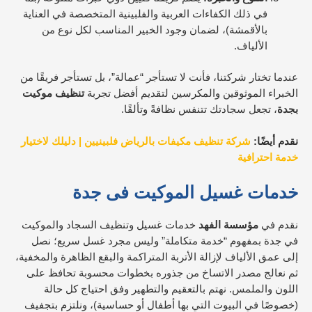
في ذلك الكفاءات العربية والفلبينية المتخصصة في العناية
بالأقمشة)، لضمان وجود الخبير المناسب لكل نوع من
الألياف.
عندما تختار شركتنا، فأنت لا تستأجر “عمالة”، بل تستأجر فريقًا من
الخبراء الموثوقين والمكرسين لتقديم أفضل تجربة
تنظيف موكيت
بجدة
، تجعل سجادتك تتنفس نظافةً وتألقًا.
نقدم أيضًا:
شركة تنظيف مكيفات بالرياض فلبينيين | دليلك لاختيار
خدمة احترافية
خدمات غسيل الموكيت فى جدة
نقدم في
مؤسسة الفهد
خدمات غسيل وتنظيف السجاد والموكيت
في جدة بمفهوم “خدمة متكاملة” وليس مجرد غسل سريع؛ نصل
إلى عمق الألياف لإزالة الأتربة المتراكمة والبقع الظاهرة والمخفية،
ثم نعالج مصدر الاتساخ من جذوره بخطوات محسوبة تحافظ على
اللون والملمس. نهتم بالتعقيم والتطهير وفق احتياج كل حالة
(خصوصًا في البيوت التي بها أطفال أو حساسية)، ونلتزم بتجفيف