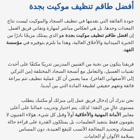
أفضل طاقم تنظيف موكيت بجدة
جودة الفائقة التي نقدمها في تنظيف السجاد والموكيت ليست نتاج
المعدات وحدها، بل هي انعكاس مباشر لمهارة وتفاني فريق العمل.
إن
افضل طاقم تنظيف موكيت بجدة
هو الذي يمتلك مزيجًا نادرًا من
الخبرة الميدانية والأخلاق العالية، وهذا ما نلتزم بتوفيره في
مؤسسة
الفهد
.
فريقنا يتكون من نخبة من الفنيين المدربين تدريبًا مكثفًا على أحدث
تقنيات الغسيل، والتعامل مع أنسجة السجاد المختلفة (من التركي
إلى الأصفهاني الفاخر)، مما يضمن أن كل عملية تنظيف تتم ببراعة
فائقة وتفهم حقيقي لطبيعة المادة التي بين أيدينا.
نحن ندرك أن إدخال فريق عمل إلى منزلك أو مكتبك يتطلب
مستوى عالٍ من الثقة؛ لذلك، يتم اختيار وتدريب عمالنا على أعلى
معايير
الأمانة المهنية والأخلاقية
أولاً وقبل كل شيء. هؤلاء الفنيون لا
يقومون فقط بتنفيذ التعليمات، بل يمتلكون القدرة على قراءة حالة
السجاد وتحديد المعالجة الأنسب للبقع العنيدة، دون المساس
بسلامة الألوان أو الخامات.