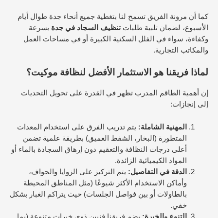
كما أن مرونة الفريق تسمح لنا بتغطية جميع أنحاء جدة طوال أيام
الأسبوع، لضمان تلبية طلبات
تنظيف السجاد في جدة
بسرعة
وكفاءة، سواء في الفلل السكنية الكبيرة أو في مساحات العمل
والمكاتب التجارية.
لماذا فريقنا هو الاستثمار الأفضل لنظافة موكيت؟
إن أهمية الطاقم المدرب تظهر في القدرة على تحويل التحديات
إلى إنجازات:
المهنية الشاملة:
يتم تدريب الفرق على استخدام المعدات
المتطورة (البخار، الشفط العميق) بطريقة علمية تضمن
أعلى درجات النظافة والتعقيم دون إرهاق السجادة بالماء أو
المواد الكيميائية الزائدة.
الدقة في التفاصيل:
يتم التركيز على الزوايا والحواف،
وأماكن الاستخدام الأكثر شيوعًا (مثل المناطق المحيطة
بالطاولات أو بين فواصل الجلسات) حيث يتراكم الغبار بشكل
خفي.
التنوع والخبرة:
يضم فريقنا فنيين ذوي خبرات متنوعة (بما