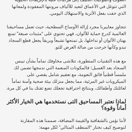
التي تتوغل في الأعماق لتعيد للألياف مرونتها المفقودة ولمعانها
الذي خفت بفعل الأتربة والاستهلاك اليومي.
تتجاوز معاييرنا مجرد إزالة الأوساخ السطحية، حيث تعمل مساحيقنا
العالمية كدرع حماية للألوان، فهي تحتوي على “مثبتات صبغة” تمنع
بهتان الألوان أو تداخلها، بل تمنحها تشبعاً وبريقاً يجعل قطع السجاد
تبدو وكأنها خرجت من صالة العرض للتو.
مع هذه التقنيات المتطورة، تتلاشى مخاوفك تماماً بشأن تيبس
السجاد بعد الغسيل؛ فالمكونات المنعمة التي ندمجها تضمن لك
ملمساً قطنياً فائق النعومة، مع تعقيم شامل يقضي على
الميكروبات غير المرئية، مما يجعل منزلك بيئة صحية وآمنة تماماً
لعائلتك وأطفالك، وبنتائج احترافية تجعلك تضع ثقتك بنا في كل مرة.
لماذا نعتبر المساحيق التى نستخدمها هي الخيار الأكثر
أماناً وقوة؟
لأننا نؤمن بالشفافية والقيمة المضافة، صممنا هذه المقارنة
لتوضيح كيف نختار “المنظف المثالي” لكل مهمة: