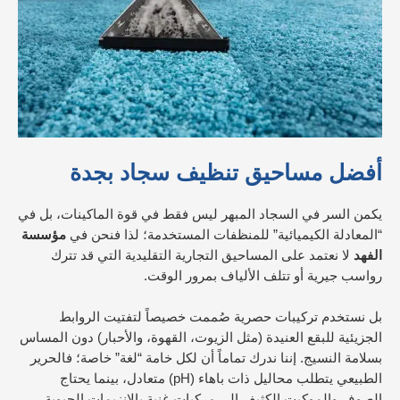
أفضل مساحيق تنظيف سجاد بجدة
يكمن السر في السجاد المبهر ليس فقط في قوة الماكينات، بل في
“المعادلة الكيميائية” للمنظفات المستخدمة؛ لذا فنحن في
مؤسسة
الفهد
لا نعتمد على المساحيق التجارية التقليدية التي قد تترك
رواسب جيرية أو تتلف الألياف بمرور الوقت.
بل نستخدم تركيبات حصرية صُممت خصيصاً لتفتيت الروابط
الجزيئية للبقع العنيدة (مثل الزيوت، القهوة، والأحبار) دون المساس
بسلامة النسيج. إننا ندرك تماماً أن لكل خامة “لغة” خاصة؛ فالحرير
الطبيعي يتطلب محاليل ذات باهاء (pH) متعادل، بينما يحتاج
الصوف والموكيت الكثيف إلى مركبات غنية بالإنزيمات الحيوية