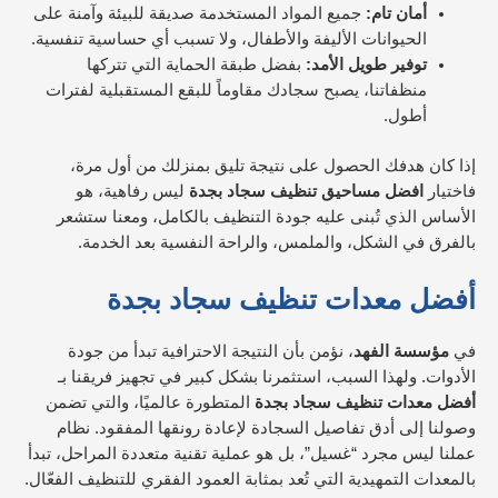
أمان تام:
جميع المواد المستخدمة صديقة للبيئة وآمنة على
الحيوانات الأليفة والأطفال، ولا تسبب أي حساسية تنفسية.
توفير طويل الأمد:
بفضل طبقة الحماية التي تتركها
منظفاتنا، يصبح سجادك مقاوماً للبقع المستقبلية لفترات
أطول.
إذا كان هدفك الحصول على نتيجة تليق بمنزلك من أول مرة،
فاختيار
افضل مساحيق تنظيف سجاد بجدة
ليس رفاهية، هو
الأساس الذي تُبنى عليه جودة التنظيف بالكامل، ومعنا ستشعر
بالفرق في الشكل، والملمس، والراحة النفسية بعد الخدمة.
أفضل معدات تنظيف سجاد بجدة
في
مؤسسة الفهد
، نؤمن بأن النتيجة الاحترافية تبدأ من جودة
الأدوات. ولهذا السبب، استثمرنا بشكل كبير في تجهيز فريقنا بـ
أفضل معدات تنظيف سجاد بجدة
المتطورة عالميًا، والتي تضمن
وصولنا إلى أدق تفاصيل السجادة لإعادة رونقها المفقود. نظام
عملنا ليس مجرد “غسيل”، بل هو عملية تقنية متعددة المراحل، تبدأ
بالمعدات التمهيدية التي تُعد بمثابة العمود الفقري للتنظيف الفعّال.