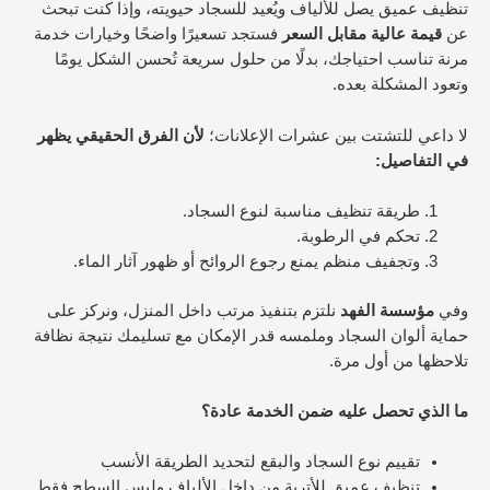
تنظيف عميق يصل للألياف ويُعيد للسجاد حيويته، وإذا كنت تبحث
عن
قيمة عالية مقابل السعر
فستجد تسعيرًا واضحًا وخيارات خدمة
مرنة تناسب احتياجك، بدلًا من حلول سريعة تُحسن الشكل يومًا
وتعود المشكلة بعده.
لا داعي للتشتت بين عشرات الإعلانات؛
لأن الفرق الحقيقي يظهر
في التفاصيل:
طريقة تنظيف مناسبة لنوع السجاد.
تحكم في الرطوبة.
وتجفيف منظم يمنع رجوع الروائح أو ظهور آثار الماء.
وفي
مؤسسة الفهد
نلتزم بتنفيذ مرتب داخل المنزل، ونركز على
حماية ألوان السجاد وملمسه قدر الإمكان مع تسليمك نتيجة نظافة
تلاحظها من أول مرة.
ما الذي تحصل عليه ضمن الخدمة عادة؟
تقييم نوع السجاد والبقع لتحديد الطريقة الأنسب
تنظيف عميق للأتربة من داخل الألياف وليس السطح فقط