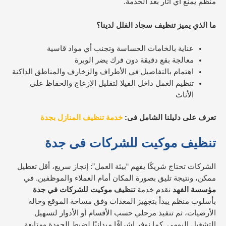
منظم يمنع أي آثار بعد الخدمة.
ما الذي يميز تنظيف سجاد الفلل لدينا؟
عناية بالخامات الحساسة وتجنب أي مواد قاسية
معالجة بقع دقيقة دون فرك يضر الوبرة
اهتمام بالتفاصيل في الأطراف والزخارف والمناطق الداكنة
تنظيم العمل داخل الفيلا لتقليل الإزعاج والحفاظ على
الأثاث
تعرف على دليلنا الشامل فى:
خدمة تنظيف المنازل بجدة
تنظيف موكيت للشركات فى جدة
الشركات تحتاج شريكًا يفهم “بيئة العمل”: إنجاز سريع، أقل تعطيل
ممكن، ونتيجة تليق بصورة المكان أمام العملاء والموظفين. في
مؤسسة الفهد
نقدم خدمة
تنظيف موكيت للشركات في جدة
بأسلوب منظم يبدأ بتجهيز المعدات وفق مساحة الموقع وحالة
الأرضيات، ثم تنفيذ مرحلي حسب الأقسام أو الأدوار لتسهيل
التشغيل اليومي. كما نوفر إشرافًا ميدانيًا لضبط الجودة ومتابعة