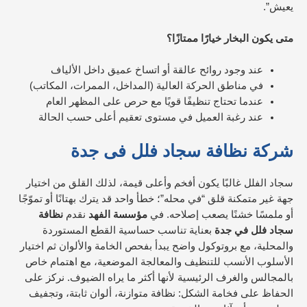
يعيش”.
متى يكون البخار خيارًا ممتازًا؟
عند وجود روائح عالقة أو اتساخ عميق داخل الألياف
في مناطق الحركة العالية (المداخل، الممرات، المكاتب)
عندما تحتاج تنظيفًا قويًا مع حرص على المظهر العام
عند رغبة العميل في مستوى تعقيم أعلى حسب الحالة
شركة نظافة سجاد فلل فى جدة
سجاد الفلل غالبًا يكون أفخم وأعلى قيمة، لذلك القلق من اختيار
جهة غير متمكنة قلق “في محله”؛ خطأ واحد قد يترك بهتانًا أو تموّجًا
أو ملمسًا خشنًا يصعب إصلاحه. في
مؤسسة الفهد
نقدم
نظافة
سجاد فلل في جدة
بعناية تناسب حساسية القطع المستوردة
والمحلية، مع بروتوكول واضح يبدأ بفحص الخامة والألوان ثم اختيار
الأسلوب الأنسب للتنظيف والمعالجة الموضعية، مع اهتمام خاص
بالمجالس والغرف الرئيسية لأنها أكثر ما يراه الضيوف. نركز على
الحفاظ على فخامة الشكل: نظافة متوازنة، ألوان ثابتة، وتجفيف