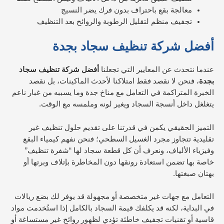
معالجة بقع باحتراف بدون فرك يضر النسيج
تجفيف منظم لتقليل الرطوبة والروائح بعد التنظيف
أفضل شركة تنظيف سجاد بجدة
عندما نتحدث عن المعايير التي تجعلنا
أفضل شركة تنظيف سجاد
بجدة
، فنحن لا نقصد فقط امتلاكنا لأحدث الماكينات، بل نقصد
الخبرة المتراكمة في التعامل مع مناخ جدة وما يسببه من غبار ناعم
يتغلغل داخل أنسجة السجاد ويغير لونه وملمسه مع الوقت.
التميز الحقيقي يكمن في قدرتنا على تقديم حلول تنظيف غير
تقليدية تتجاوز مجرد الغسيل السطحي؛ فنحن نفهم كيمياء البقع
وفيزياء الألياف، ونعرف أن كل قطعة سجاد لها “شفرة تنظيف”
خاصة بها تضمن استعادة رونقها دون المخاطرة بإتلاف وبرتها أو
بهتان صبغتها.
التعامل مع جهات غير متخصصة أو مجهولة قد يوفر لك بضع ريالات
في البداية، لكنه قد يكلفك قيمة السجاد بالكامل إذا استُخدمت مواد
قاسية أو تقنيات تجفيف خاطئة تؤدي لظهور روائح غير مستساغة أو