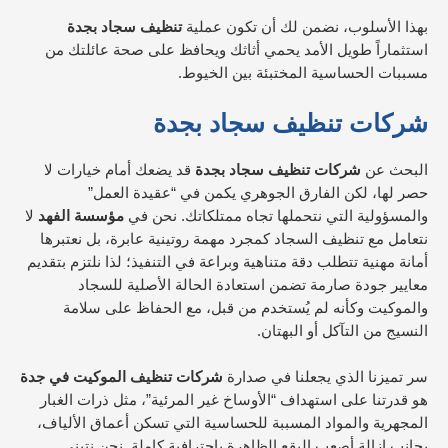
بهذا الأسلوب، نضمن لك أن تكون عملية
تنظيف سجاد بجدة
استثماراً طويل الأمد يحمي أثاثك ويحافظ على صحة عائلتك من
مسببات الحساسية المختبئة بين الخيوط.
شركات تنظيف سجاد بجدة
البحث عن
شركات تنظيف سجاد بجدة
قد يضعك أمام خيارات لا
حصر لها، لكن الفارق الجوهري يكمن في “عقيدة العمل”
والمسؤولية التي نتحملها تجاه ممتلكاتك. نحن في
مؤسسة الفهد
لا
نتعامل مع تنظيف السجاد كمجرد مهمة روتينية عابرة، بل نعتبرها
أمانة مهنية تتطلب دقة متناهية وبراعة في التنفيذ؛ لذا نلتزم بتقديم
معايير جودة صارمة تضمن استعادة الحالة الأصلية للسجاد
والموكيت وكأنه لم يُستخدم من قبل، مع الحفاظ على سلامة
النسيج من التآكل أو البهتان.
سر تميزنا الذي يجعلنا في صدارة
شركات تنظيف الموكيت في جدة
هو قدرتنا على استهداف “الأوساخ غير المرئية”، مثل ذرات الغبار
المجهرية والمواد المسببة للحساسية التي تسكن أعماق الألياف،
بجانب إزالة أصعب البقع الظاهرة باحترافية كاملة. نحن نتبنى