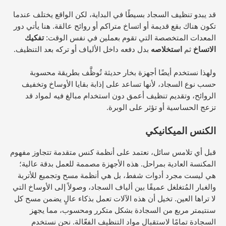
قد يبدو تنظيف السجاد بسيطًا في البداية، لكن الواقع يختلف عندما
تكون هناك بقع قديمة أو اتساخ متراكم أو روائح عالقة. هنا يأتي دور
المعدات المتخصصة التي تقوم بعملين في نفس الوقت:
تفكيك
الاتساخ
ثم
استخلاصه
بدل دفعه داخل الألياف أو تركه بعد التنظيف.
ولهذا نستخدم أيضًا أجهزة بخار حديثة تُوظَّف بطريقة محسوبة
حسب نوع السجاد، لأنها تساعد على إذابة بقايا الأوساخ وتخفيف
الروائح، وتقديم تنظيف أعمق دون استخدام مبالغ فيه لمواد قد
تزعج الحساسية أو تؤثر على الوبرة.
الكنس الميكانيكي
قبل أي تلامس سائل، نعتمد على أنظمة كنس متقدمة تتجاوز مفهوم
المكنسة العادية بمراحل. هذه الأجهزة مصممة للعمل بدقة عالية؛
هي ليست مجرد أدوات شفط، بل هي أنظمة مسح وتجميع للأتربة
والغبار المُتغلغل عميقًا بين ألياف السجاد، وصولاً إلى الأوساخ التي
لا تراها العين. تخيل أن هذه الآلات تعمل بذكاء عالٍ يضمن مسح كل
سنتيمتر مربع من السجادة بشكل متكرر ومحسوب، مما يجهز
السجادة تمامًا لاستقبال مواد التنظيف الفعّالة. نحن نستخدم