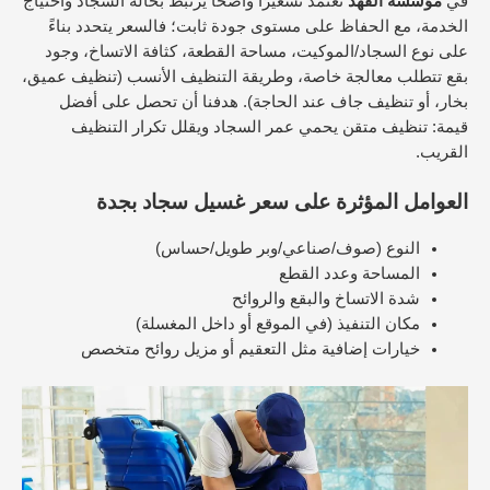
في
مؤسسة الفهد
نعتمد تسعيرًا واضحًا يرتبط بحالة السجاد واحتياج
الخدمة، مع الحفاظ على مستوى جودة ثابت؛ فالسعر يتحدد بناءً
على نوع السجاد/الموكيت، مساحة القطعة، كثافة الاتساخ، وجود
بقع تتطلب معالجة خاصة، وطريقة التنظيف الأنسب (تنظيف عميق،
بخار، أو تنظيف جاف عند الحاجة). هدفنا أن تحصل على أفضل
قيمة: تنظيف متقن يحمي عمر السجاد ويقلل تكرار التنظيف
القريب.
العوامل المؤثرة على سعر غسيل سجاد بجدة
النوع (صوف/صناعي/وبر طويل/حساس)
المساحة وعدد القطع
شدة الاتساخ والبقع والروائح
مكان التنفيذ (في الموقع أو داخل المغسلة)
خيارات إضافية مثل التعقيم أو مزيل روائح متخصص