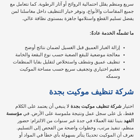
سريع ومنظم يقلل احتمالية الروائح أو آثار الرطوبة. كما نتعامل مع
جميع المقاسات والأنواع، ونوفر خيار التنظيف داخل مغاسلنا لمن
يفضل تسليم القطع واستلامها جاهزة بمستوى نظافة عالي.
ما تشملّه الخدمة عادةً:
إزالة الغبار العميق قبل الغسيل لضمان نتائج أوضح
معالجة موضعية للبقع الصعبة حسب نوع البقعة والخامة
تنظيف عميق وشطف واستخلاص لتقليل بقايا المنظفات
تعقيم اختياري وتجفيف سريع حسب مساحة الموكيت
وسمكه
شركة تنظيف موكيت بجدة
اختيار
شركة تنظيف موكيت بجدة
لا ينبغي أن يعتمد على الكلام
فقط، بل على سجل عمل ونتيجة ملموسة على الأرض. في
مؤسسة
الفهد
بنينا ثقة العملاء في جدة عبر سنوات من الالتزام: حضور
منظم، تنفيذ مرتب، وخطوات واضحة من الفحص إلى التسليم.
نعرف أن الموكيت تحديدًا يتأثر بسهولة بأي خطأ في المواد أو