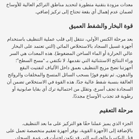
معدات مزودة بتقنية متطورة لتحديد مناطق التراكم العالية للأوساخ
لضمان عدم إهمال أي بقعة تحتاج إلى تركيز إضافي.
قوة البخار والشفط العميق
بعد مرحلة الكنس الأولي، ننتقل إلى قلب عملية التنظيف باستخدام
أجهزة غسيل السجاد بالاستخلاص المائي (التي تعتمد على البخار
عالي الحرارة أو الماء الساخن المضغوط). هذه المعدات هي السر
وراء النتائج الاستثنائية التي نقدمها. لا نكتفي بـ “مسح السطح”؛
أجهزتنا تضخ مزيج التنظيف بعمق داخل الألياف لتفتيت البقع
والدهون، ثم تقوم فورًا بسحب السائل المتسخ والمخلفات والروائح
العالقة بنسبة شفط عالية جدًا. هذه القوة في الاستخلاص تضمن أن
السجادة تجف أسرع، وتقلل من احتمالية ترك أي بقايا صابونية أو
رطوبة قد تجذب الأوساخ مجددًا.
مرحلة التعقيم
الجزء الذي يميز عملنا حقًا هو التركيز على ما بعد التنظيف.
بالإضافة إلى الأجهزة القوية، نوفر أجهزة تعقيم متخصصة تعمل على
قتل البكتيريا والجراثيم التي قد تكون اختبأت في عمق السجاد،