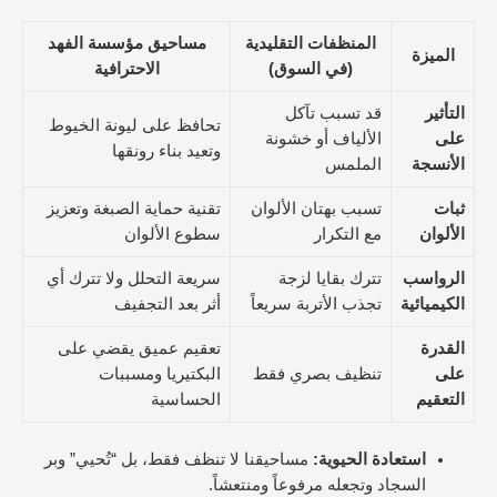
المنظفات التقليدية
مساحيق مؤسسة الفهد
الميزة
(في السوق)
الاحترافية
التأثير
قد تسبب تآكل
تحافظ على ليونة الخيوط
على
الألياف أو خشونة
وتعيد بناء رونقها
الأنسجة
الملمس
ثبات
تسبب بهتان الألوان
تقنية حماية الصبغة وتعزيز
الألوان
مع التكرار
سطوع الألوان
الرواسب
تترك بقايا لزجة
سريعة التحلل ولا تترك أي
الكيميائية
تجذب الأتربة سريعاً
أثر بعد التجفيف
القدرة
تعقيم عميق يقضي على
على
تنظيف بصري فقط
البكتيريا ومسببات
التعقيم
الحساسية
استعادة الحيوية:
مساحيقنا لا تنظف فقط، بل “تُحيي” وبر
السجاد وتجعله مرفوعاً ومنتعشاً.