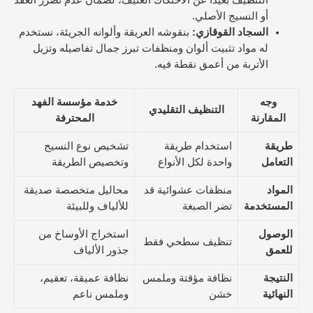
التنظيف بعيداً عن الاحتكاك العنيف، لضمان عدم تضرر العقد
أو النسيج الأصلي.
السجاد القوقازي:
بنقوشه العريقة وألوانه الجريئة، نستخدم
له مواد تثبيت ألوان ومنظفات تبرز جمال تفاصيله وتزيل
الأتربة من أعمق نقطة فيه.
وجه
خدمة مؤسسة الفهد
التنظيف التقليدي
المقارنة
المحترفة
طريقة
استخدام طريقة
تشخيص نوع النسيج
التعامل
واحدة لكل الأنواع
وتخصيص الطريقة
المواد
منظفات عشوائية قد
محاليل متخصصة صديقة
المستخدمة
تضر الصبغة
للألياف وللبيئة
الوصول
استخراج الأوساخ من
تنظيف سطحي فقط
للعمق
جذور الألياف
النتيجة
نظافة مؤقتة وملمس
نظافة عميقة، تعقيم،
النهائية
خشن
وملمس ناعم