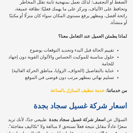
الضغط أو التجفيف؛ لذلك نعمل بمنهجية ثابتة تقلل المخاطر
وتحافظ على الألياف، ونركز على ما يهمك فعليًا: نظافة عميقة،
رائحة أفضل، ومظهر يرفع مستوى المكان سواء كان منزلًا أو مكتبًا
أو منشأة.
لماذا يطمئن العميل عند التعامل معنا؟
تقييم الحالة قبل البدء وتحديد التوقعات بوضوح
حلول مناسبة للموكيت الحساس والألوان القوية دون إجهاد
للخامة
عناية بالتفاصيل (الحواف، الزوايا، مناطق الحركة العالية)
تسليم نهائي بمظهر مرتب دون فوضى في الموقع
من خدماتنا:
خدمة تنظيف المنازل بالساعة
اسعار شركة غسيل سجاد بجدة
السؤال عن
اسعار شركة غسيل سجاد بجدة
طبيعي جدًا، لأنك تريد
سعرًا عادلًا مقابل نتيجة فعلاً تستحق لا مبالغة ولا “تكاليف مفاجئة”.