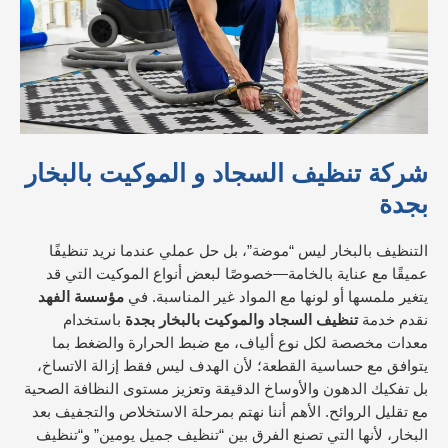
شركة تنظيف السجاد و الموكيت بالبخار
بجدة
التنظيف بالبخار ليس “موضة”، بل حل عملي عندما نريد تنظيفًا
عميقًا مع عناية بالخامة—خصوصًا لبعض أنواع الموكيت التي قد
يتغير ملمسها أو لونها مع المواد غير المناسبة. في
مؤسسة الفهد
نقدم خدمة
تنظيف السجاد والموكيت بالبخار بجدة
باستخدام
معدات مخصصة لكل نوع ألياف، مع ضبط الحرارة والضغط بما
يتوافق مع حساسية القطعة؛ لأن الهدف ليس فقط إزالة الاتساخ،
بل تفكيك الدهون والأوساخ الدقيقة وتعزيز مستوى النظافة الصحية
مع تقليل الروائح. الأهم أننا نهتم بمرحلة الاستخلاص والتجفيف بعد
البخار، لأنها التي تصنع الفرق بين “تنظيف جميل يومين” و“تنظيف