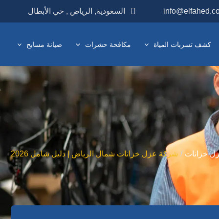
info@elfahed.c
السعودية, الرياض , حي الأبطال
كشف تسربات المياة
مكافحة حشرات
صيانة مسابح
ل خزانات
شركة عزل خزانات شمال الرياض | دليل شامل 2026