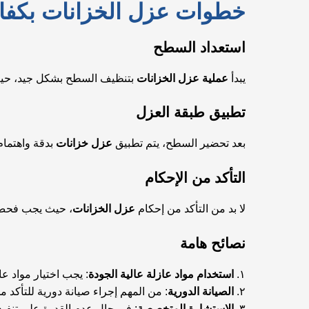
خطوات عزل الخزانات بكفا
استعداد السطح
يبدأ
عملية عزل الخزانات
بتنظيف السطح بشكل جيد، حيث ي
تطبيق طبقة العزل
بعد تحضير السطح، يتم تطبيق
عزل خزانات
بدقة واهتمام
التأكد من الإحكام
لا بد من التأكد من إحكام
عزل الخزانات
، حيث يجب فحص ك
نصائح هامة
١.
استخدام مواد عازلة عالية الجودة
: يجب اختيار مواد ع
٢.
الصيانة الدورية
: من المهم إجراء صيانة دورية للتأكد 
٣.
الاستشارة المتخصصة
: في حال عدم القدرة على تنف