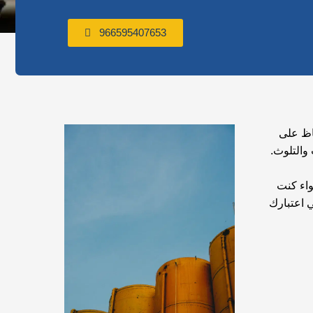
966595407653
فاظ على
والتلوث.
اء كنت
 اعتبارك