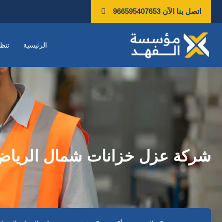
خطي
اتصل بنا الآن 966595407653
لى
لمحتوى
الرئيسية
تنظ
شركة عزل خزانات شمال الرياض | د