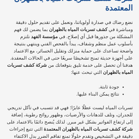
المعتمدة
نضع رضاك في صدارة أولوياتنا، ونعمل على تقديم حلول دقيقة
ومباشرة في
كشف تسربات المياه بالظهران
بما يضمن لك فهم
المشكلة من جذورها قبل أي إصلاح. في
مؤسسة الفهد
نلتزم
بأسلوب عمل منظم وشفاف، يبدأ بالفحص الفني وينتهي بنتيجة
واضحة تساعدك على حماية منزلك وتقليل الخسائر، مع الاعتماد
على أجهزة حديثة تمنح تشخيصًا سريعًا حتى في الحالات المعقدة.
هدفنا أن تحصل على خدمة تليق بتوقعاتك من
شركة كشف تسربات
المياه بالظهران
التي تبحث عنها:
جودة ثابتة.
نتائج يمكن البناء عليها.
تسربات المياه ليست عطلًا عابرًا؛ فهي قد تتسبب في تآكل تدريجي
للجدران، وتلف للدهانات والأرضيات، وظهور روائح رطوبة، إضافة
إلى ارتفاع الفواتير بشكل غير مبرر. لذلك يُنصح دائمًا بالاعتماد على
شركة كشف تسربات المياه بالظهران المعتمدة
التي تتبع إجراءات
دقيقة في التشخيص وتقدم حلولًا تمنع تفاقم الضرر بدل الاكتفاء