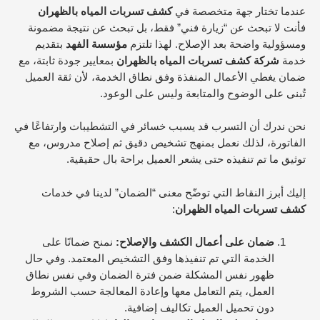
عندما تختار جهة متخصصة في
كشف تسربات المياه بالظهران
فأنت لا تبحث عن “زيارة فني” فقط، بل تبحث عن نتيجة مضمونة
ومسؤولية واضحة بعد الإصلاح. لهذا تلتزم
مؤسسة الفهد
بتقديم
خدمة
شركة كشف تسربات المياه بالظهران
بمعايير جودة ثابتة، مع
ضمان يغطي الأعمال المنفذة وفق نطاق الخدمة، لأن ثقة العميل
تُبنى على الوضوح والمتابعة وليس على الوعود.
نحن ندرك أن التسرب قد يسبب خسائر في التشطيبات وارتفاعًا في
الفاتورة، لذلك نعمل بمنهج تشخيص دقيق ثم إصلاح مدروس، مع
توثيق ما تم تنفيذه حتى يشعر العميل براحة بال حقيقية.
إليك أبرز النقاط التي توضّح معنى “الضمان” لدينا في خدمات
كشف تسربات المياه الظهران
:
ضمان على أعمال الكشف والإصلاح:
نمنح ضمانًا على
الخدمة التي تم تنفيذها وفق التشخيص المعتمد. وفي حال
ظهور نفس المشكلة ضمن فترة الضمان وفي نفس نطاق
العمل، يتم التعامل معها وإعادة المعالجة حسب الشروط
دون تحميل العميل تكاليف إضافية.