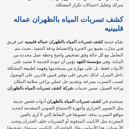
منزلك وتقليل احتمالات تكرار المشكلة.
كشف تسربات المياه بالظهران عماله
فلبينيه
نقدّم خدمة
كشف تسربات المياه بالظهران عماله فلبينيه
عبر فريق
فني مدرّب يجمع بين الخبرة والانضباط ودقة التنفيذ، بحيث يتم
التعامل مع كل حالة وفق تشخيص واضح وخطة عمل محددة من
البداية. وفي
مؤسسة الفهد
نؤمن أن جودة الخدمة لا تعتمد على
الأدوات فقط، بل على مهارة من يستخدمها وفهمه لطبيعة المشكلة
داخل المنزل، لذلك نحرص على توفير فنيين قادرين على الوصول
لسبب التسرب بسرعة، وتقديم حل عملي يراعي سلامة المكان
وراحة العميل، ضمن خدمات
شركة كشف تسربات المياه بالظهران
.
نستخدم في
كشف تسربات المياه بالظهران
أدوات فحص حديثة
مثل التصوير الحراري وأجهزة الاستماع الصوتي المتقدمة لتحديد
مواقع التسرب بدقة، خصوصًا في النقاط التي لا تُرى بالعين
المجردة مثل الأنابيب المدفونة أو التسربات خلف الجدران وتحت
الأرضيات. هذا الأسلوب يقلل الحاجة إلى التكسير ويمنحك تشخيصًا