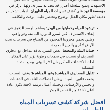
الاستهلاك وتمنع سلسلة أضرار قد تتصاعد بسرعة. ولهذا نركز في
مؤسسة الفهد
على
كشف تسربات المياه الظهران
بأدوات تشخيص
دقيقة تُظهر مكان الخلل بوضوح وتختصر عليك الوقت والتكلفة.
ترشيد المياه وحمايتها من الهدر:
يساهم الرصد الدقيق في
إيقاف الاستنزاف غير المبرر للموارد المائية، وهو واجب
وطني يحمي مخزوننا المحدود من الضياع في تسريبات تحت
الأرض لا تُرى بالعين المجردة.
حماية البيئة والمحيط:
بعض التسربات قد تتداخل مع مجاري
التصريف أو تتسبب في تجمعات رطوبة تؤثر على المكان،
لذلك الاكتشاف المبكر يقلل الأثر البيئي ويمنع امتداد
المشكلة.
تقليل المصاريف المباشرة وغير المباشرة:
وقف التسرب
يخفف فاتورة المياه، ويقلل احتمالات التلف في الدهانات
والجبس والأرضيات، ويجنبك أعمال ترميم لاحقة تكون عادة
أعلى تكلفة من الفحص المبكر.
افضل شركة كشف تسربات المياه
بالظهران