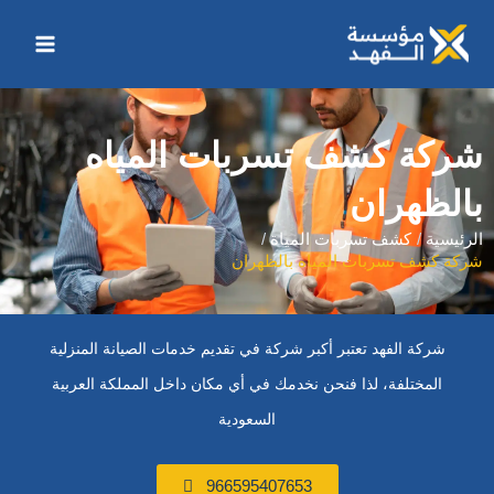
خطي
Main
لى
Menu
لمحتوى
شركة كشف تسربات المياه
بالظهران
الرئيسية
كشف تسربات المياة
شركة كشف تسربات المياه بالظهران
شركة الفهد تعتبر أكبر شركة في تقديم خدمات الصيانة المنزلية
المختلفة، لذا فنحن نخدمك في أي مكان داخل المملكة العربية
السعودية
966595407653