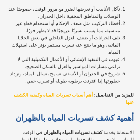
تآكل الأنابيب أو تعرضها لضرر مع مرور الوقت، خصوصًا عند
الوصلات والمناطق المخفية داخل الجدران.
أخطاء التركيب مثل ضعف الإحكام أو استخدام قطع غير
مناسبة، مما يسبب تسربًا تدريجيًا قد لا يظهر فورًا.
تلف الخزانات أو ضعف العزل الداخلي في بعض الخلايا
المائية، وهو ما ينتج عنه تسرب مستمر يؤثر على استهلاك
المياه.
عيوب في التنفيذ الإنشائي أو الأعمال التكميلية التي لا
تراعي مسارات المواسير والعزل بالشكل الصحيح.
شروخ في الجدران أو الأسقف تسمح بتسلل المياه، وتزداد
خطورتها إذا اقترنت برطوبة طويلة أو تسرب خفي.
للمزيد من التفاصيل:
أهم أسباب تسربات المياه وكيفية الكشف
عنها
أهمية كشف تسربات المياه بالظهران
الاستعانة بخدمة
كشف تسربات المياه بالظهران
في الوقت
المناسب لا تحمي منزلك فقط، بل تمنحك سيطرة كاملة على