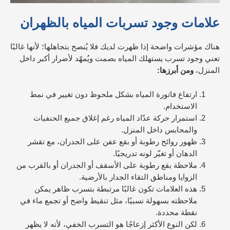
علامات وجود تسربات المياه بالظهران
هناك مؤشرات واضحة إذا ظهرت لديك فلا يُنصح بتجاهلها؛ لأنها غالبًا
تعني وجود تسرب يستهلك المياه بصمت ويُمهّد لأضرار أكبر داخل
المنزل،
ومن أبرزها:
ارتفاع فاتورة المياه بشكل ملحوظ دون تغيير في نمط
الاستخدام.
استمرار حركة عدّاد المياه رغم إغلاق جميع الحنفيات
والمحابس داخل المنزل.
ظهور روائح رطوبة أو بقع عفن على الجدران، مع تقشر
الدهان أو تغيّر لونه تدريجيًا.
ملاحظة بقع رطوبة على الأسقف أو الجدران أو بالقرب من
الزوايا ومناطق التقاء الجدار بالأرضية.
هذه العلامات تكون غالبًا مرتبطة بتسرب ظاهر يمكن
ملاحظته بسهولة نسبيًا، مثل تنقيط واضح أو تجمع ماء في
نقطة محددة.
لكن النوع الأكثر إزعاجًا هو التسرب الخفي، لأنه لا يظهر