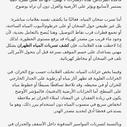
يستمر لأسابيع ويؤثر على الأرضية والعزل دون أن تراه بوضوح.
أما تسرب سخان المياه، فغالبًا ما يكشف نفسه بعلامات مباشرة:
بلل غير طبيعي حول السخان أو على خرطوم/أنبوب المياه الساخنة،
أو تجمع قطرات قرب نقاط التوصيل. وهنا يُنصح بالتعامل بجدية، لأن
وجود ماء قريب من مصدر كهرباء قد يرفع مستوى الخطورة. لذلك
إذا لاحظت هذه العلامات، فإن
كشف تسربات المياه الظهران
بشكل
مهني يساعدك على حسم الموقف بسرعة قبل أن يتحول الأمر إلى
تلف في السخان أو مخاطر كهربائية.
وفيما يخص خزانات المياه، تختلف العلامات حسب نوع الخزان. في
الخزانات العلوية قد تظهر آثار مياه أو رطوبة على الجدار الخارجي
للخزان أو في محيطه، وقد تلاحظ تساقطًا بسيطًا أو خطوط مياه
على السطح. أما الخزانات الأرضية (الدفنية)، فالمؤشر الأوضح
يكون في زيادة الفقدان عن المعتاد: امتلاء الخزان ثم ملاحظة
انخفاض سريع في منسوب المياه دون استخدام يبرر ذلك، وهو ما
يستدعي فحصًا أدق لتحديد مصدر الهدر.
وبالنسبة لتسربات المواسير المدفونة داخل الأسقف والجدران في