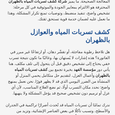
المعالجة الصحيحة. ما يميز
شركة كشف تسربات المياه بالظهران
المحترفة هو الالتزام بمعايير الجودة والموثوقية في كل مرحلة:
تشخيص واضح، تنفيذ منضبط، وتوصيات تمنع تكرار المشكلة، وهذا
ما نعمل عليه لضمان خدمة قوية تستحق ثقتك.
كشف تسربات المياه والعوازل
بالظهران
هل تلاحظ رطوبة مفاجئة، أو تقشّر دهان، أو ارتفاعًا غير مبرر في
الفاتورة؟ هذه إشارات لا يُستهان بها، وغالبًا ما تكون نتيجة تسرب
خفي يحتاج إلى تشخيص دقيق قبل أن يتحول إلى تلف مكلف. هنا
يأتي دور
مؤسسة الفهد
بخبرة تجمع بين
كشف تسربات المياه
بالظهران
وأعمال العزل، لتقديم حل متكامل يحمي المنزل أو
المنشأة من الضرر اليومي الذي قد لا يظهر فورًا. نحن نعمل بمنهج
واضح: نحدد مكان التسرب أولًا، ثم نضع العلاج المناسب، لأن أي
عزل أو ترميم دون تشخيص صحيح قد يؤجل المشكلة ولا ينهيها.
ندرك تمامًا أن تسربات المياه قد تُحدث أضرارًا تراكمية في الجدران
والأسطح، وتسبب تآكلًا في بعض العناصر الإنشائية، وتزيد من