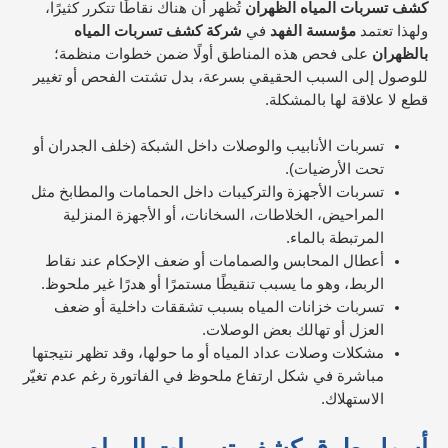
كشف تسربات المياه الظهران
تُظهر أن هناك نقاطًا تتكرر كثيرًا،
ولهذا تعتمد
مؤسسة الفهد
في
شركة كشف تسربات المياه
بالظهران
على فحص هذه المناطق أولًا ضمن خطوات منظمة؛
للوصول إلى السبب الحقيقي بسرعة، بدل تشتت الفحص أو تغيير
قطع لا علاقة لها بالمشكلة.
تسربات الأنابيب والوصلات داخل الشبكة (خلف الجدران أو
تحت الأرضيات).
تسربات الأجهزة والتركيبات داخل الحمامات والمطابخ مثل
المراحيض، الخلاطات، السخانات، أو الأجهزة المنزلية
المرتبطة بالماء.
أعطال المحابس والصمامات أو ضعف الإحكام عند نقاط
الربط، وهو ما يسبب تنقيطًا مستمرًا أو هدرًا غير ملحوظ.
تسربات خزانات المياه بسبب تشققات داخلية أو ضعف
العزل أو تهالك بعض الوصلات.
مشكلات وصلات عداد المياه أو ما حولها، وقد تظهر نتيجتها
مباشرة في شكل ارتفاع ملحوظ في الفاتورة رغم عدم تغيّر
الاستهلاك.