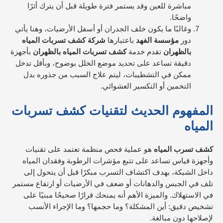
مباشرة للعين وقد يستمر فترة طويلة قبل أن يترك أثرًا
واضحًا.
وغالبًا ما يكون خلف الجدران أو أسفل الأرضيات، وهنا يأتي
دور
مؤسسة الفهد
باعتبارها
شركة كشف تسربات المياه
بالظهران
تقدم خدمة
كشف تسربات المياه بالظهران
بأجهزة
دقيقة تساعد على تحديد موضع الخلل بوضوح، وبأقل تدخل
ممكن في التشطيبات، ليتم علاج السبب من جذوره بدل
التخمين أو التكسير العشوائي.
المفهوم الحديث لتقنيات كشف تسربات
المياه
كشف تسرب المياه
هو عملية فحص منظمة تعتمد على تقنيات
وأجهزة قياس تساعد على تتبع مؤشرات الرطوبة وفقدان المياه
داخل الشبكة، بهدف اكتشاف التسرب مبكرًا قبل أن يتحول إلى
تلف في الجبس والدهانات أو ضعف في الأرضيات أو ارتفاع مستمر
في الاستهلاك. والميزة الأهم أنه يمنحك قرارًا صحيحًا مبنيًا على
تشخيص دقيق: أين المشكلة؟ وما حجمها؟ وما الإجراء الأنسب
لإصلاحها دون مبالغة.