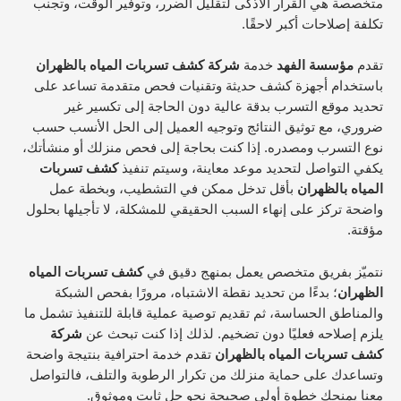
متخصصة هي القرار الأذكى لتقليل الضرر، وتوفير الوقت، وتجنب
تكلفة إصلاحات أكبر لاحقًا.
تقدم
مؤسسة الفهد
خدمة
شركة كشف تسربات المياه بالظهران
باستخدام أجهزة كشف حديثة وتقنيات فحص متقدمة تساعد على
تحديد موقع التسرب بدقة عالية دون الحاجة إلى تكسير غير
ضروري، مع توثيق النتائج وتوجيه العميل إلى الحل الأنسب حسب
نوع التسرب ومصدره. إذا كنت بحاجة إلى فحص منزلك أو منشأتك،
يكفي التواصل لتحديد موعد معاينة، وسيتم تنفيذ
كشف تسربات
المياه بالظهران
بأقل تدخل ممكن في التشطيب، وبخطة عمل
واضحة تركز على إنهاء السبب الحقيقي للمشكلة، لا تأجيلها بحلول
مؤقتة.
نتميّز بفريق متخصص يعمل بمنهج دقيق في
كشف تسربات المياه
الظهران
؛ بدءًا من تحديد نقطة الاشتباه، مرورًا بفحص الشبكة
والمناطق الحساسة، ثم تقديم توصية عملية قابلة للتنفيذ تشمل ما
يلزم إصلاحه فعليًا دون تضخيم. لذلك إذا كنت تبحث عن
شركة
كشف تسربات المياه بالظهران
تقدم خدمة احترافية بنتيجة واضحة
وتساعدك على حماية منزلك من تكرار الرطوبة والتلف، فالتواصل
معنا يمنحك خطوة أولى صحيحة نحو حل ثابت وموثوق.