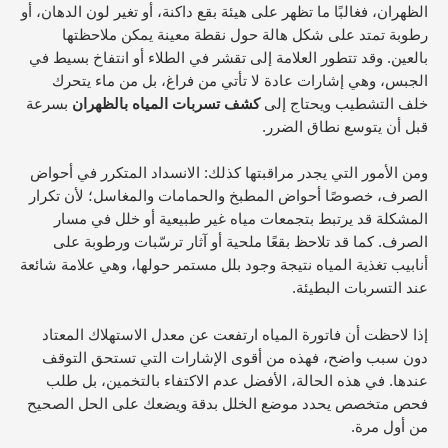
الظهران، فغالبًا ما تظهر على هيئة بقع داكنة، أو تغير لون الدهان، أو
رطوبة تمتد على شكل هالة حول نقطة معينة يمكن ملاحظتها
بالعين. وقد تتطور العلامة إلى تقشر في الطلاء أو انتفاخ بسيط في
الجبس، وهي إشارات عادة لا تأتي من فراغ، بل من ماء يتحرك
خلف التشطيب ويحتاج إلى
كشف تسربات المياه بالظهران
بسرعة
قبل أن يتوسع نطاق الضرر.
ومن الأمور التي يجدر مراقبتها كذلك: الانسداد المتكرر في أحواض
الصرف، خصوصًا أحواض المطبخ والحمامات والمغاسل؛ لأن تكرار
المشكلة قد يرتبط بتجمعات مياه غير طبيعية أو خلل في مسار
الصرف. كما قد تلاحظ بقعًا ملحية أو آثار ترسّبات ورطوبة على
أنابيب تغذية المياه نتيجة وجود بلل مستمر حولها، وهي علامة شائعة
عند التسربات البطيئة.
إذا لاحظت أن فاتورة المياه ارتفعت عن معدل الاستهلاك المعتاد
دون سبب واضح، فهذه من أقوى الإشارات التي تستحق التوقف
عندها. في هذه الحالة، الأفضل عدم الاكتفاء بالتخمين، بل طلب
فحص متخصص يحدد موضع الخلل بدقة ويضعك على الحل الصحيح
من أول مرة.