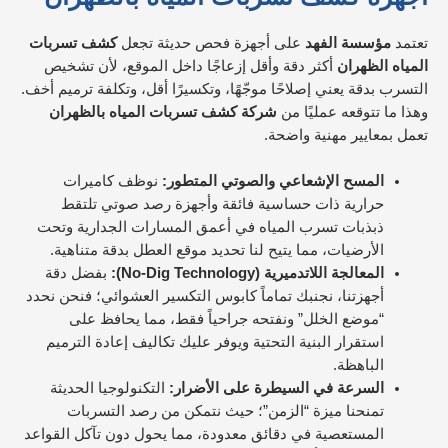
تعتمد
مؤسسة الفهد
على أجهزة فحص حديثة تجعل
كشف تسربات
المياه الظهران
أكثر دقة وأقل إزعاجًا داخل الموقع، لأن تشخيص
التسرب بدقة يعني إصلاحًا موجّهًا، وتكسيرًا أقل، وتكلفة ترميم أخف.
وهذا ما تتوقعه عمليًا من
شركة كشف تسربات المياه بالظهران
تعمل بمعايير مهنية واضحة.
المسح الإشعاعي والصوتي المتطور:
نوظف كاميرات
حرارية ذات حساسية فائقة وأجهزة رصد صوتي تلتقط
ذبذبات تسرب المياه في أعمق المسارات الجدارية وتحت
الأرضيات، مما يتيح لنا تحديد موقع العطل بدقة متناهية.
المعالجة اللاتدميرية (No-Dig Technology):
بفضل دقة
أجهزتنا، نجنبك تماماً كابوس التكسير العشوائي؛ فنحن نحدد
“موضع الخلل” ونفتحه جراحياً فقط، مما يحافظ على
استقرار البنية التحتية ويوفر عليك تكاليف إعادة الترميم
الباهظة.
السرعة في السيطرة على الأضرار:
التكنولوجيا الحديثة
تمنحنا ميزة “الزمن”؛ حيث نتمكن من رصد التسربات
المستعصية في دقائق معدودة، مما يحول دون تآكل القواعد