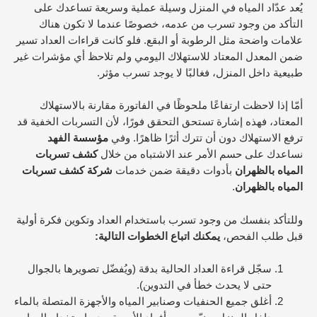
يُعد عدّاد المياه في المنزل وسيلة عملية وسريعة تساعدك على
التأكد من وجود تسرب من عدمه، خصوصًا عندما لا تكون هناك
علامات واضحة مثل الرطوبة أو البقع. فلو كانت قراءات العداد تسير
ضمن المعدل المعتاد للاستهلاك اليومي ولم تلاحظ أي مؤشرات غير
طبيعية داخل المنزل، فغالبًا لا يوجد تسرب مؤثر.
أمّا إذا لاحظت ارتفاعًا ملحوظًا في الفاتورة مقارنة بالاستهلاك
المعتاد، فهذه إشارة تستحق التحقق فورًا، لأن التسربات الخفية قد
ترفع الاستهلاك دون أن تترك أثرًا ظاهرًا. وفي
مؤسسة الفهد
نساعدك على حسم الأمر عند الاشتباه من خلال
كشف تسربات
المياه بالظهران
بأدوات دقيقة ضمن خدمات
شركة كشف تسربات
المياه بالظهران
.
وللتأكد بنفسك من وجود تسرب باستخدام العداد وتكوين فكرة أولية
قبل طلب الفحص،
يمكنك اتباع الخطوات التالية:
سجّل قراءة العداد الحالية بدقة (ويُفضّل تصويرها بالجوال
حتى لا يحدث خطأ في التدوين).
أغلق جميع الحنفيات وصنابير المياه والأجهزة المتصلة بالماء