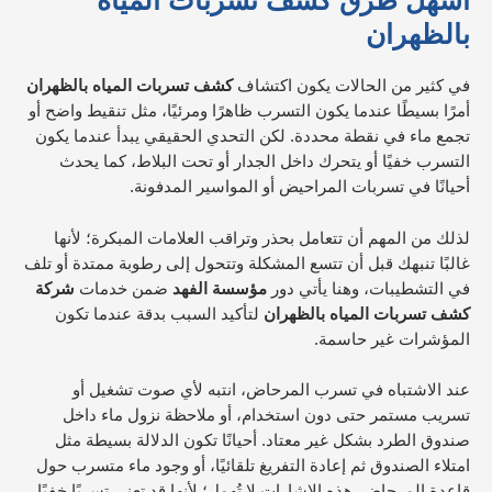
أسهل طرق كشف تسربات المياه
بالظهران
في كثير من الحالات يكون اكتشاف
كشف تسربات المياه بالظهران
أمرًا بسيطًا عندما يكون التسرب ظاهرًا ومرئيًا، مثل تنقيط واضح أو
تجمع ماء في نقطة محددة. لكن التحدي الحقيقي يبدأ عندما يكون
التسرب خفيًا أو يتحرك داخل الجدار أو تحت البلاط، كما يحدث
أحيانًا في تسربات المراحيض أو المواسير المدفونة.
لذلك من المهم أن تتعامل بحذر وتراقب العلامات المبكرة؛ لأنها
غالبًا تنبهك قبل أن تتسع المشكلة وتتحول إلى رطوبة ممتدة أو تلف
في التشطيبات، وهنا يأتي دور
مؤسسة الفهد
ضمن خدمات
شركة
كشف تسربات المياه بالظهران
لتأكيد السبب بدقة عندما تكون
المؤشرات غير حاسمة.
عند الاشتباه في تسرب المرحاض، انتبه لأي صوت تشغيل أو
تسريب مستمر حتى دون استخدام، أو ملاحظة نزول ماء داخل
صندوق الطرد بشكل غير معتاد. أحيانًا تكون الدلالة بسيطة مثل
امتلاء الصندوق ثم إعادة التفريغ تلقائيًا، أو وجود ماء متسرب حول
قاعدة المرحاض. هذه الإشارات لا تُهمل؛ لأنها قد تعني تسربًا خفيًا