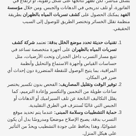
بشكل مباشر، لكن تظهر نتائجها على شكل رطوبة، أو ارتفاع في
الفاتورة، أو تلف تدريجي في الدهانات والجبس. ومن خلال
مؤسسة
الفهد
يمكنك الحصول على
كشف تسربات المياه بالظهران
بطريقة
منظمة تقلل الخسائر وتختصر الطريق للوصول إلى السبب
الحقيقي.
تقنيات حديثة تحدد موضع الخلل بدقة:
تعتمد
شركة كشف
تسربات المياه بالظهران
على أجهزة متخصصة تساعد في
تتبع مسار التسرب داخل الجدران وتحت الأرضيات، مثل
حساسات القياس وأجهزة الاستماع والتحليل وأنظمة
المراقبة، بما يتيح الوصول للنقطة المتضررة دون إحداث أي
ضرر في المكان.
توفير الوقت وتقليل المصاريف:
الفحص بدون تكسير يختصر
ساعات طويلة من التخمين والتكسير وإعادة الترميم، كما
يقلل التكاليف الناتجة عن تلف السيراميك أو الدهانات أو
الجبس التي غالبًا تُستنزف في الطرق التقليدية.
حماية التشطيبات وسلامة المبنى:
عندما يتم تحديد موقع
التسرب بدقة، يصبح الإصلاح موضعيًا ومدروسًا بدل أن يكون
عشوائيًا، وهذا يحافظ على جودة التشطيب ويحدّ من التأثير
على هيكل المنزل.