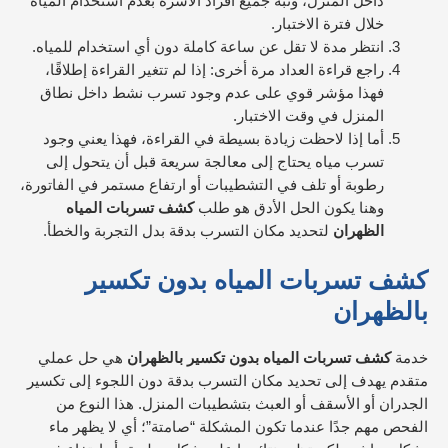
داخل المنزل، ونبّه جميع أفراد الأسرة بعدم استخدام المياه
خلال فترة الاختبار.
انتظر مدة لا تقل عن ساعة كاملة دون أي استخدام للمياه.
راجع قراءة العداد مرة أخرى: إذا لم تتغير القراءة إطلاقًا،
فهذا مؤشر قوي على عدم وجود تسرب نشط داخل نطاق
المنزل في وقت الاختبار.
أما إذا لاحظت زيادة بسيطة في القراءة، فهذا يعني وجود
تسرب مياه يحتاج إلى معالجة سريعة قبل أن يتحول إلى
رطوبة أو تلف في التشطيبات أو ارتفاع مستمر في الفاتورة،
وهنا يكون الحل الأدق هو طلب
كشف تسربات المياه
الظهران
لتحديد مكان التسرب بدقة بدل التجربة والخطأ.
كشف تسربات المياه بدون تكسير
بالظهران
خدمة
كشف تسربات المياه بدون تكسير بالظهران
هي حل عملي
متقدم يهدف إلى تحديد مكان التسرب بدقة دون اللجوء إلى تكسير
الجدران أو الأسقف أو العبث بتشطيبات المنزل. هذا النوع من
الفحص مهم جدًا عندما تكون المشكلة “صامتة”؛ أي لا يظهر ماء