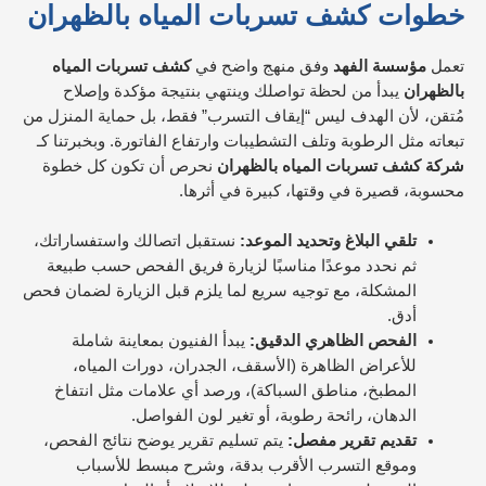
خطوات كشف تسربات المياه بالظهران
تعمل
مؤسسة الفهد
وفق منهج واضح في
كشف تسربات المياه
بالظهران
يبدأ من لحظة تواصلك وينتهي بنتيجة مؤكدة وإصلاح
مُتقن، لأن الهدف ليس “إيقاف التسرب” فقط، بل حماية المنزل من
تبعاته مثل الرطوبة وتلف التشطيبات وارتفاع الفاتورة. وبخبرتنا كـ
شركة كشف تسربات المياه بالظهران
نحرص أن تكون كل خطوة
محسوبة، قصيرة في وقتها، كبيرة في أثرها.
تلقي البلاغ وتحديد الموعد:
نستقبل اتصالك واستفساراتك،
ثم نحدد موعدًا مناسبًا لزيارة فريق الفحص حسب طبيعة
المشكلة، مع توجيه سريع لما يلزم قبل الزيارة لضمان فحص
أدق.
الفحص الظاهري الدقيق:
يبدأ الفنيون بمعاينة شاملة
للأعراض الظاهرة (الأسقف، الجدران، دورات المياه،
المطبخ، مناطق السباكة)، ورصد أي علامات مثل انتفاخ
الدهان، رائحة رطوبة، أو تغير لون الفواصل.
تقديم تقرير مفصل:
يتم تسليم تقرير يوضح نتائج الفحص،
وموقع التسرب الأقرب بدقة، وشرح مبسط للأسباب