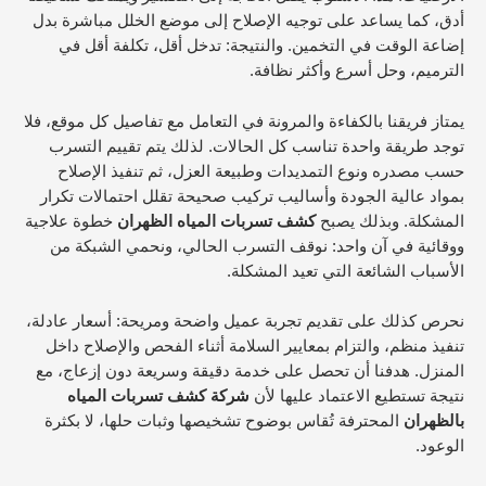
أدق، كما يساعد على توجيه الإصلاح إلى موضع الخلل مباشرة بدل
إضاعة الوقت في التخمين. والنتيجة: تدخل أقل، تكلفة أقل في
الترميم، وحل أسرع وأكثر نظافة.
يمتاز فريقنا بالكفاءة والمرونة في التعامل مع تفاصيل كل موقع، فلا
توجد طريقة واحدة تناسب كل الحالات. لذلك يتم تقييم التسرب
حسب مصدره ونوع التمديدات وطبيعة العزل، ثم تنفيذ الإصلاح
بمواد عالية الجودة وأساليب تركيب صحيحة تقلل احتمالات تكرار
المشكلة. وبذلك يصبح
كشف تسربات المياه الظهران
خطوة علاجية
ووقائية في آن واحد: نوقف التسرب الحالي، ونحمي الشبكة من
الأسباب الشائعة التي تعيد المشكلة.
نحرص كذلك على تقديم تجربة عميل واضحة ومريحة: أسعار عادلة،
تنفيذ منظم، والتزام بمعايير السلامة أثناء الفحص والإصلاح داخل
المنزل. هدفنا أن تحصل على خدمة دقيقة وسريعة دون إزعاج، مع
نتيجة تستطيع الاعتماد عليها لأن
شركة كشف تسربات المياه
بالظهران
المحترفة تُقاس بوضوح تشخيصها وثبات حلها، لا بكثرة
الوعود.