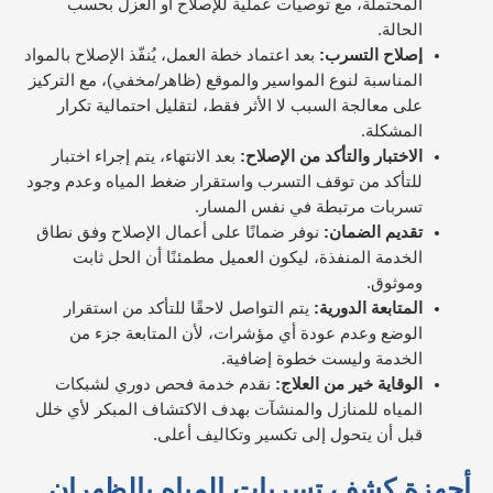
المحتملة، مع توصيات عملية للإصلاح أو العزل بحسب
الحالة.
إصلاح التسرب:
بعد اعتماد خطة العمل، يُنفّذ الإصلاح بالمواد
المناسبة لنوع المواسير والموقع (ظاهر/مخفي)، مع التركيز
على معالجة السبب لا الأثر فقط، لتقليل احتمالية تكرار
المشكلة.
الاختبار والتأكد من الإصلاح:
بعد الانتهاء، يتم إجراء اختبار
للتأكد من توقف التسرب واستقرار ضغط المياه وعدم وجود
تسربات مرتبطة في نفس المسار.
تقديم الضمان:
نوفر ضمانًا على أعمال الإصلاح وفق نطاق
الخدمة المنفذة، ليكون العميل مطمئنًا أن الحل ثابت
وموثوق.
المتابعة الدورية:
يتم التواصل لاحقًا للتأكد من استقرار
الوضع وعدم عودة أي مؤشرات، لأن المتابعة جزء من
الخدمة وليست خطوة إضافية.
الوقاية خير من العلاج:
نقدم خدمة فحص دوري لشبكات
المياه للمنازل والمنشآت بهدف الاكتشاف المبكر لأي خلل
قبل أن يتحول إلى تكسير وتكاليف أعلى.
أجهزة كشف تسربات المياه بالظهران