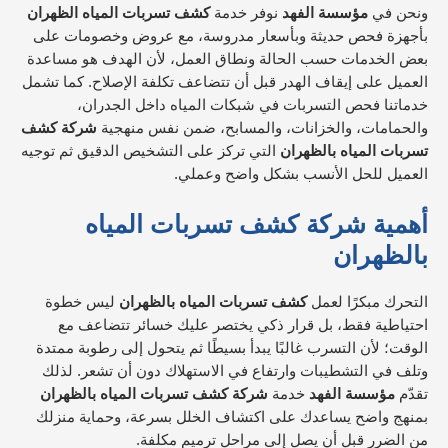
ونحن في
مؤسسة الفهد
نوفر خدمة
كشف تسربات المياه الظهران
بأجهزة فحص حديثة وبأسعار مدروسة، مع عروض وخصومات على
بعض الخدمات حسب الحالة ونطاق العمل، لأن الهدف هو مساعدة
العميل على إيقاف الهدر قبل أن تتضاعف تكلفة الإصلاح. كما تشمل
خدماتنا فحص التسربات في شبكات المياه داخل الجدران،
والحمامات، والخزانات، والمسابح، ضمن نفس منهجية
شركة كشف
تسربات المياه بالظهران
التي تركز على التشخيص الدقيق ثم توجيه
العميل للحل الأنسب بشكل واضح وعملي.
أهمية شركة كشف تسربات المياه
بالظهران
التحرك مبكرًا لعمل
كشف تسربات المياه بالظهران
ليس خطوة
احتياطية فقط، بل قرار ذكي يختصر عليك خسائر تتضاعف مع
الوقت؛ لأن التسرب غالبًا يبدأ بسيطًا ثم يتحول إلى رطوبة ممتدة
وتلف في التشطيبات وارتفاع في الاستهلاك دون أن تشعر. لذلك
تقدّم
مؤسسة الفهد
خدمة
شركة كشف تسربات المياه بالظهران
بمنهج واضح يساعدك على اكتشاف الخلل بسرعة، وحماية منزلك
من الضرر قبل أن يصل إلى مراحل ترميم مكلفة.