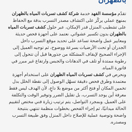
تقدّم
مؤسسة الفهد
خدمة
شركة كشف تسربات المياه بالظهران
بمنهج عملي يركّز على اكتشاف مصدر التسرب بدقة مع الحفاظ
على تشطيب المنزل قدر الإمكان، عبر حلول
كشف تسربات المياه
بالظهران
بدون تكسير عشوائي. نعتمد على أجهزة فحص حديثة
ومعايير عمل واضحة تساعد على تحديد موقع التسرب داخل
الجدران أو تحت الأرضيات بسرعة ووضوح، ثم توجيه العميل إلى
الإجراء الصحيح لإيقاف المشكلة من جذورها قبل أن تتحول إلى
رطوبة ممتدة أو تلف في الدهانات والجبس وارتفاع غير مبرر في
فاتورة المياه.
ونحرص في
كشف تسربات المياه الظهران
على استخدام أجهزة
معتمدة وطرق فحص دقيقة تسهّل الوصول إلى نقطة الخلل بدل
تخمين المكان أو فتح أكثر من موضع بلا داعٍ، لأن الهدف ليس فقط
معرفة أين يوجد التسرب، بل تقليل الضرر وتوفير الوقت والتكلفة
على العميل. وبمجرد التواصل، يتم ترتيب زيارة فني مختص لتقييم
الحالة ميدانيًا، ثم إجراء الفحص بخطوات منظمة تنتهي بنتيجة
واضحة وتوصية عملية للإصلاح داخل المنزل وفق طبيعة التسرب
ومصدره.