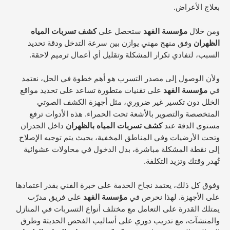
بعلاج الأعراض.
ومن خلال
مؤسسة الفهد
ستحصل على
كشف تسربات المياه
الظهران
وفق منهج مهني يوازن بين سرعة التدخل ودقة تحديد
السبب، لتفادي تكرار المشكلة وتقليل أي أعمال ترميم لاحقة.
ولأن الوصول إلى مصدر التسرب هو أهم خطوة في الحل، نعتمد
في
مؤسسة الفهد
على تقنيات متطورة تساعد على تحديد مواقع
الخلل دون تكسير غير ضروري، مثل أجهزة الكشف الصوتي
المتخصصة والتصوير بالأشعة تحت الحمراء. هذه الأدوات ترفع
مستوى الدقة عند
كشف تسربات المياه بالظهران
داخل الجدران
وتحت الأرضيات وفي المناطق المخفية، بحيث يتم توجيه الإصلاح
إلى نقطة المشكلة مباشرة، بدل الدخول في محاولات عشوائية
تُهدر وقتك وتزيد التكلفة.
وفوق كل ذلك، يعتمد نجاح الخدمة على خبرة الفني بقدر اعتمادها
على الأجهزة. لهذا نحرص في
مؤسسة الفهد
على فريق مدرّب
يمتلك القدرة على التعامل مع مختلف أنواع التسربات في المنازل
والمنشآت، مع تدريب دوري على أساليب الفحص الحديثة وطرق