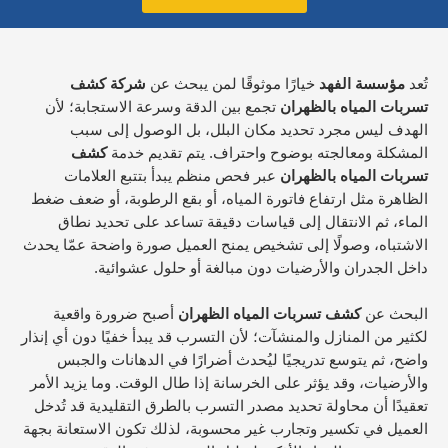
تُعد
مؤسسة الفهد
خيارًا موثوقًا لمن يبحث عن
شركة كشف
تسربات المياه بالظهران
تجمع بين الدقة وسرعة الاستجابة؛ لأن
الهدف ليس مجرد تحديد مكان البلل، بل الوصول إلى سبب
المشكلة ومعالجته بوضوح واحتراف. يتم تقديم خدمة
كشف
تسربات المياه بالظهران
عبر فحص منظم يبدأ بتتبع العلامات
الظاهرة مثل ارتفاع فاتورة المياه، أو بقع الرطوبة، أو ضعف ضغط
الماء، ثم الانتقال إلى قياسات دقيقة تساعد على تحديد نطاق
الاشتباه، وصولًا إلى تشخيص يمنح العميل صورة واضحة عمّا يحدث
داخل الجدران والأرضيات دون مبالغة أو حلول عشوائية.
البحث عن
كشف تسربات المياه الظهران
أصبح ضرورة واقعية
لكثير من المنازل والمنشآت؛ لأن التسرب قد يبدأ خفيًا دون أي إنذار
واضح، ثم يتوسع تدريجيًا ليُحدث أضرارًا في الدهانات والجبس
والأرضيات، وقد يؤثر على الخرسانة إذا طال الوقت. وما يزيد الأمر
تعقيدًا أن محاولة تحديد مصدر التسرب بالطرق التقليدية قد تُدخل
العميل في تكسير وتجارب غير محسوبة، لذلك تكون الاستعانة بجهة