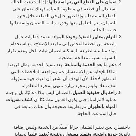
ضمان على القطع التي يتم استبدالها:
إذا استدعت الحالة
استبدال أي قطعة في منظومة المياه، فهناك ضمان على
القطع المستبدلة. وإذا ظهر خلل في القطعة خلال فترة
الضمان، يتم التعامل معها وفق سياسة الضمان واستبدالها
حسب الحالة.
التزام بمعايير التنفيذ وجودة المواد:
نعتمد خطوات عمل
واضحة من لحظة الفحص إلى ما بعد الإصلاح، مع استخدام
مواد مناسبة لطبيعة المشكلة لضمان ثبات الحل وعدم تكرار
التسرب بسبب معالجة سطحية.
دعم ما بعد الخدمة والمتابعة:
بعد تنفيذ الخدمة، يظل فريقنا
متاحًا للإجابة عن الاستفسارات، ومراجعة الملاحظات التي
قد تظهر لاحقًا، لأن الهدف أن تشعر أن لديك جهة مسؤولة
تقف معك وليس مجرد زيارة تنتهي بمجرد المغادرة.
راحة بال حقيقية للعميل:
الضمان ليس بندًا دعائيًا، بل ترجمة
عملية لالتزامنا؛ حتى يكون العميل مطمئنًا أن
كشف تسربات
المياه بالظهران
تم بطريقة صحيحة وأن هناك متابعة في
حال استدعت الحاجة.
باختصار، نحن نعتبر الضمان جزءًا أصيلًا من الخدمة وليس إضافة
ثانوية:
جودة واضحة، وتنفيذ مسؤول، ونتيجة يُعتمد عليها
لحماية