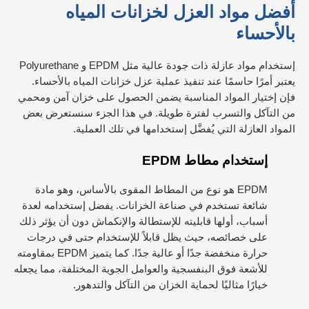
أفضل مواد العزل لخزانات المياه
بالأحساء
إستخدام مواد عازلة ذات جودة عالية مثل EPDM و Polyurethane
يعتبر أمرًا حاسمًا عند تنفيذ عملية عزل خزانات المياه بالأحساء.
فإن إختيار المواد المناسبة يضمن الحصول على خزان آمن ومحمي
من التآكل والتسرب لفترة طويلة. في هذا الجزء سنستعرض بعض
المواد العازلة التي يُفضَّل إستخدامها في تلك العملية.
إستخدام مطاط EPDM
EPDM هو نوع من المطاط المقوى بالأساس، وهو مادة
شائعة تستخدم في صناعة الخزانات. يفضل إستخدامه لعدة
أسباب، أولها قابليته للإستطالة والإنكماش دون أن يؤثر ذلك
على خصائصه، حيث يظل قابلاً للإستخدام حتى في درجات
حرارة منخفضة جدًا أو عالية جدًا. كما يتميز EPDM بمقاومته
للأشعة فوق البنفسجية والعوامل الجوية المختلفة، مما يجعله
خيارًا مثاليًا لحماية الخزان من التآكل والتدهور.