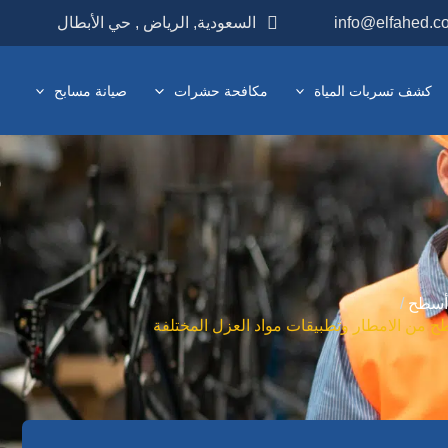
info@elfahed.c
السعودية, الرياض , حي الأبطال
كشف تسربات المياة
مكافحة حشرات
صيانة مسابح
أسطح
من الامطار وتطبيقات مواد العزل المختلفة