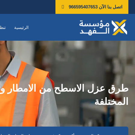
خطي
اتصل بنا الآن 966595407653
لى
لمحتوى
الرئيسية
تنظ
طرق عزل الاسطح من الامطار وت
المختلفة