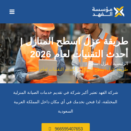
خطي
Main
لى
Menu
لمحتوى
طريقة عزل اسطح المنازل |
أحدث التقنيات لعام 2026
الرئيسية
عزل أسطح
طريقة عزل اسطح المنازل | أحدث التقنيات لعام 2026
شركة الفهد تعتبر أكبر شركة في تقديم خدمات الصيانة المنزلية
المختلفة، لذا فنحن نخدمك في أي مكان داخل المملكة العربية
السعودية
966595407653