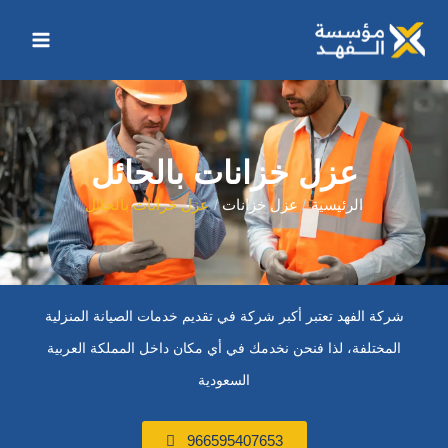
خطي
Main
لى
Menu
لمحتوى
عزل خزانات بالحائل
الرئيسية
عزل خزانات
عزل خزانات بالحائل
شركة الفهد تعتبر أكبر شركة في تقديم خدمات الصيانة المنزلية
المختلفة، لذا فنحن نخدمك في أي مكان داخل المملكة العربية
السعودية
966595407653