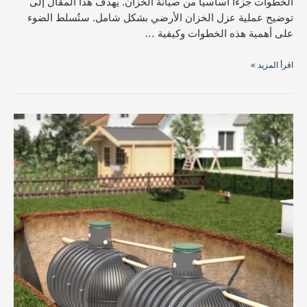
الخطوات جزءًا أساسيًا من صيانة الخزان. يهدف هذا المقال إلى
توضيح عملية عزل الخزان الأرضي بشكل شامل. ستُسلط الضوء
على أهمية هذه الخطوات وكيفية …
اقرأ المزيد »
كيفية
حل
تسرب
الخزان
الارضي
|
دليل
شامل
للكشف
والفحص