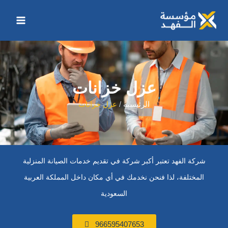
خطي
تصفّح
Main
لى
المقالات
Menu
لمحتوى
عزل خزانات
الرئيسية
عزل خزانات
شركة الفهد تعتبر أكبر شركة في تقديم خدمات الصيانة المنزلية
المختلفة، لذا فنحن نخدمك في أي مكان داخل المملكة العربية
السعودية
966595407653