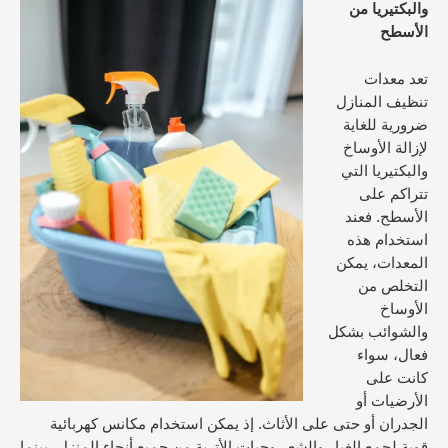
والبكتيريا من
الأسطح
تعد معدات
تنظيف المنازل
ضرورية للغاية
لإزالة الأوساخ
والبكتيريا التي
تتراكم على
الأسطح. فعند
استخدام هذه
المعدات، يمكن
التخلص من
الأوساخ
والشوائب بشكل
فعال، سواء
كانت على
الأرضيات أو
الجدران أو حتى على الأثاث. إذ يمكن استخدام مكانس كهربائية
قوية لجمع الغبار والشعر وحبات الأتربة من جميع أنحاء المنزل، بينما